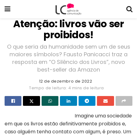
Atenção: livros vão ser
proibidos!
O que seria da humanidade sem um de seus
maiores símbolos? Fausto Panicacci traz a
resposta em “O Silêncio dos Livros”, novo
best-seller da Amazon
12 de dezembro de 2022
Tempo de leitura: 4 mins de leitura
Imagine uma sociedade
em que os livros estão definitivamente proibidos e,
caso alguém tenha contato com algum, é preso. Um