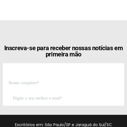
[the_ad id="21159"]
Inscreva-se para receber nossas notícias em
primeira mão
Escritórios em: São Paulo/SP e Jaraguá do Sul/SC