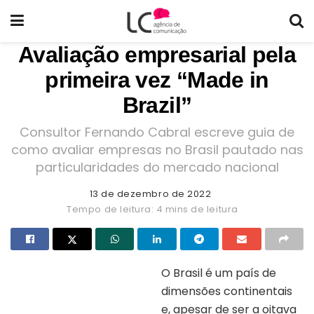
Avaliação empresarial pela
primeira vez “Made in
Brazil”
Consultor Fernando Cabral escreve guia de
como avaliar empresas no Brasil pautado nas
particularidades do mercado nacional
13 de dezembro de 2022
Tempo de leitura: 4 mins de leitura
O Brasil é um país de
dimensões continentais
Capa do livro “Avaliação de
empresas”
e, apesar de ser a oitava