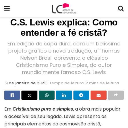
C.S. Lewis explica: Como
entender a fé cristã?
Em edição de capa dura, com um belíssimo
projeto gráfico e nova tradução, a Thomas
Nelson Brasil apresenta o clássico
Cristianismo Puro e Simples, do autor
mundialmente famoso C.S. Lewis
9 de janeiro de 2023
Tempo de leitura: 2 mins de leitura
Em
, a obra mais popular
Cristianismo puro e simples
e acessível de seu legado, Lewis apresenta os
principais elementos da cosmovisão cristã,