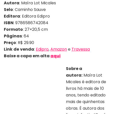
Autora
: Maíra Lot Micales
Selo
: Caminho Sauve
Editora
: Editora Edipro
ISBN
: 9786586742084
Formato
: 27×20,5 cm
Páginas
: 64
Preço
: R$ 29.90
Link
de
venda
:
Edipro
,
Amazon
e
Travessa
Baixe a capa em alta
aqui
Sobre a
autora:
Maíra Lot
Micales é editora de
livros há mais de 10
anos, tendo editado
mais de quinhentas
obras. É autora dos