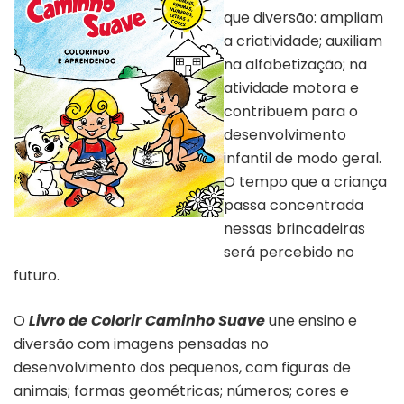
que diversão: ampliam
a criatividade; auxiliam
na alfabetização; na
atividade motora e
contribuem para o
desenvolvimento
infantil de modo geral.
O tempo que a criança
passa concentrada
nessas brincadeiras
Livro de Colorir
será percebido no
futuro.
O
Livro de Colorir Caminho Suave
une ensino e
diversão com imagens pensadas no
desenvolvimento dos pequenos, com figuras de
animais; formas geométricas; números; cores e