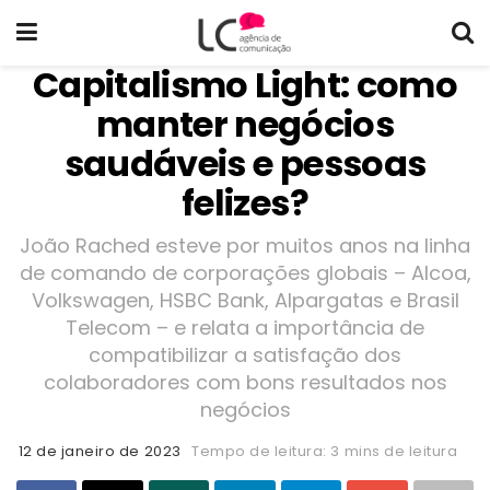
Capitalismo Light: como
manter negócios
saudáveis e pessoas
felizes?
João Rached esteve por muitos anos na linha
de comando de corporações globais – Alcoa,
Volkswagen, HSBC Bank, Alpargatas e Brasil
Telecom – e relata a importância de
compatibilizar a satisfação dos
colaboradores com bons resultados nos
negócios
12 de janeiro de 2023
Tempo de leitura: 3 mins de leitura