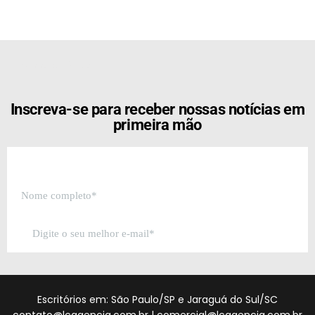
[the_ad id="21159"]
Inscreva-se para receber nossas notícias em
primeira mão
Escritórios em: São Paulo/SP e Jaraguá do Sul/SC
contato@lcagencia.com.br
|
comercial@lcagencia.com.br