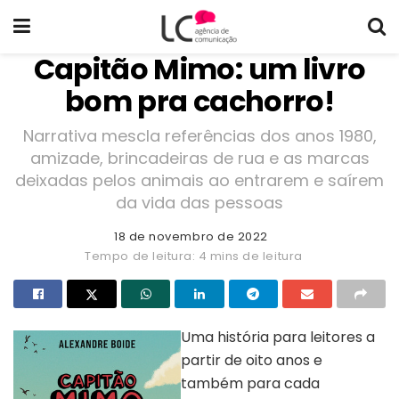
Capitão Mimo: um livro
bom pra cachorro!
Narrativa mescla referências dos anos 1980,
amizade, brincadeiras de rua e as marcas
deixadas pelos animais ao entrarem e saírem
da vida das pessoas
18 de novembro de 2022
Tempo de leitura: 4 mins de leitura
Uma história para leitores a
partir de oito anos e
também para cada