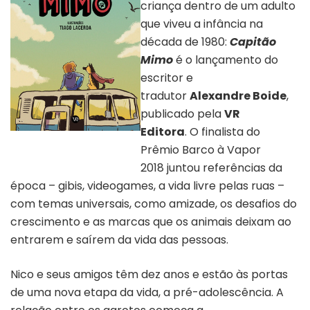
criança dentro de um adulto
que viveu a infância na
década de 1980:
Capitão
Mimo
é o lançamento do
escritor e
tradutor
Alexandre Boide
,
publicado pela
VR
Editora
. O finalista do
Capa do livro “Capitão Mimo” |
Divulgação
Prêmio Barco à Vapor
2018 juntou referências da
época – gibis, videogames, a vida livre pelas ruas –
com temas universais, como amizade, os desafios do
crescimento e as marcas que os animais deixam ao
entrarem e saírem da vida das pessoas.
Nico e seus amigos têm dez anos e estão às portas
de uma nova etapa da vida, a pré-adolescência. A