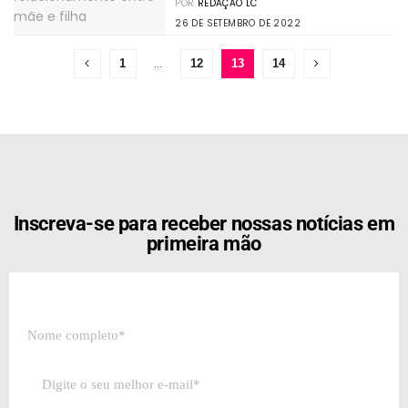
POR
REDAÇÃO LC
26 DE SETEMBRO DE 2022
…
1
12
13
14
[the_ad id="21159"]
Inscreva-se para receber nossas notícias em
primeira mão