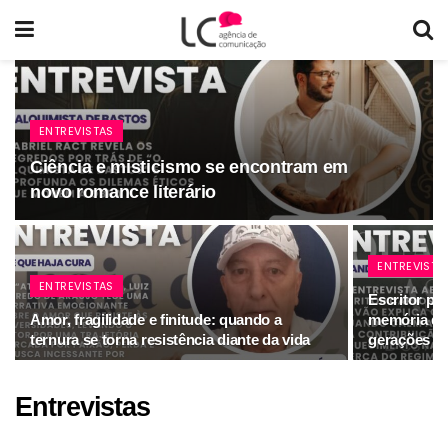
ENTREVISTAS
Ciência e misticismo se encontram em
novo romance literário
ENTREVISTA
ENTREVISTAS
Escritor pub
Amor, fragilidade e finitude: quando a
memória da 
ternura se torna resistência diante da vida
gerações
Entrevistas