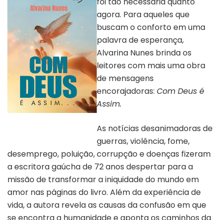
foi tão necessária quanto
agora. Para aqueles que
buscam o conforto em uma
palavra de esperança,
Alvarina Nunes brinda os
leitores com mais uma obra
de mensagens
encorajadoras:
Com Deus é
Assim.
Capa do livro “Com Deus é
Assim” | Divulgação
As notícias desanimadoras de
guerras, violência, fome,
desemprego, poluição, corrupção e doenças fizeram
a escritora gaúcha de 72 anos despertar para a
missão de transformar a iniquidade do mundo em
amor nas páginas do livro. Além da experiência de
vida, a autora revela as causas da confusão em que
se encontra a humanidade e aponta os caminhos da