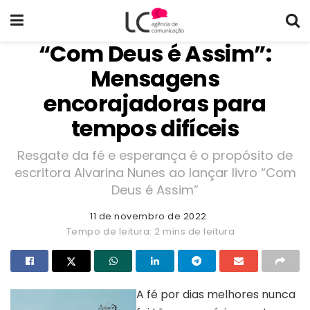
“Com Deus é Assim”:
Mensagens
encorajadoras para
tempos difíceis
Resgate da fé e esperança é o propósito de
escritora Alvarina Nunes ao lançar livro “Com
Deus é Assim”
11 de novembro de 2022
Tempo de leitura: 2 mins de leitura
A fé por dias melhores nunca