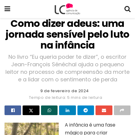
Como dizer adeus: uma
jornada sensível pelo luto
na infância
No livro “Eu queria poder te dizer”, o escritor
Jean-François Sénéchal ajuda o pequeno
leitor no processo de compreensão da morte
e a lidar com o sentimento de perda
9 de fevereiro de 2024
Tempo de leitura: 5 mins de leitura
A infância é uma fase
mágica para criar