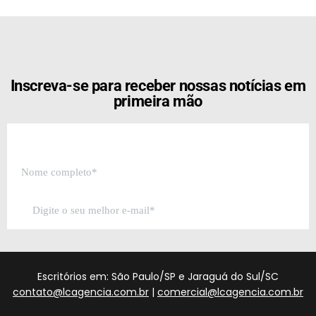
[the_ad id="21159"]
Inscreva-se para receber nossas notícias em
primeira mão
Escritórios em: São Paulo/SP e Jaraguá do Sul/SC
contato@lcagencia.com.br
|
comercial@lcagencia.com.br