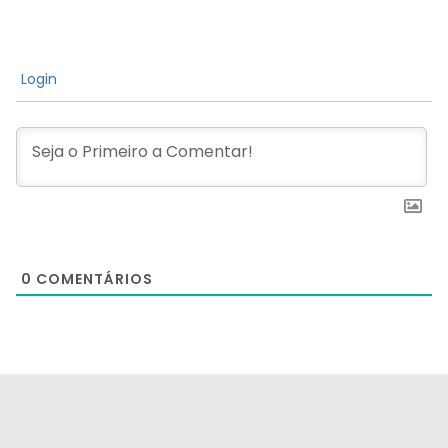
Login
0
COMENTÁRIOS
[the_ad id="21159"]