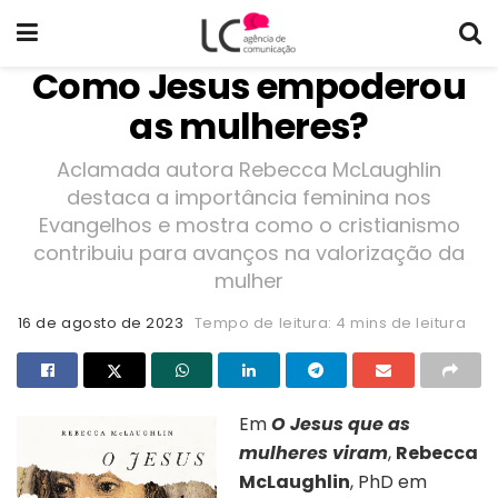
Como Jesus empoderou
as mulheres?
Aclamada autora Rebecca McLaughlin
destaca a importância feminina nos
Evangelhos e mostra como o cristianismo
contribuiu para avanços na valorização da
mulher
16 de agosto de 2023
Tempo de leitura: 4 mins de leitura
Em
O Jesus que as
mulheres viram
,
Rebecca
McLaughlin
, PhD em