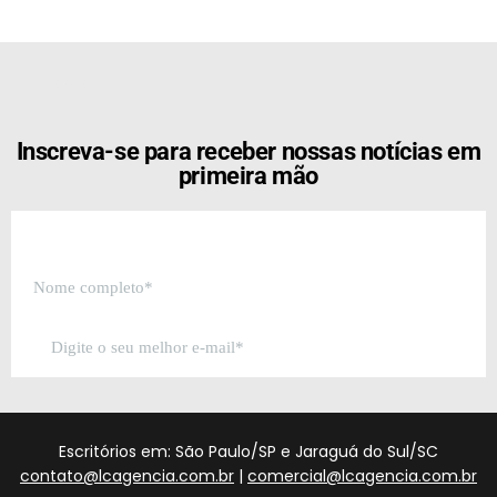
[the_ad id="21159"]
Inscreva-se para receber nossas notícias em
primeira mão
Escritórios em: São Paulo/SP e Jaraguá do Sul/SC
contato@lcagencia.com.br
|
comercial@lcagencia.com.br