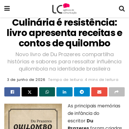
Culinária é resistência:
livro apresenta receitas e
contos de quilombo
Novo livro de Du Prazeres compartilha
histórias e sabores para ressaltar influência
quilombola na identidade brasileira
3 de junho de 2026
Tempo de leitura: 4 mins de leitura
As principais memórias
de infância do
escritor
Du
Prazeres
foram criadas