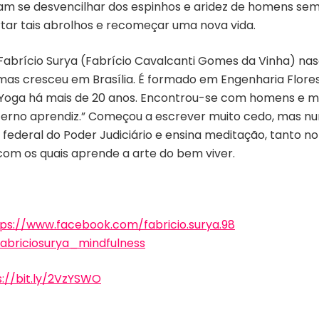
am se desvencilhar dos espinhos e aridez de homens sem 
tar tais abrolhos e recomeçar uma nova vida.
 Fabrício Surya (Fabrício Cavalcanti Gomes da Vinha) nas
mas cresceu em Brasília. É formado em Engenharia Flores
 Yoga há mais de 20 anos. Encontrou-se com homens e mu
terno aprendiz.” Começou a escrever muito cedo, mas n
o federal do Poder Judiciário e ensina meditação, tanto n
 com os quais aprende a arte do bem viver.
tps://www.facebook.com/fabricio.surya.98
abriciosurya_mindfulness
s://bit.ly/2VzYSWO