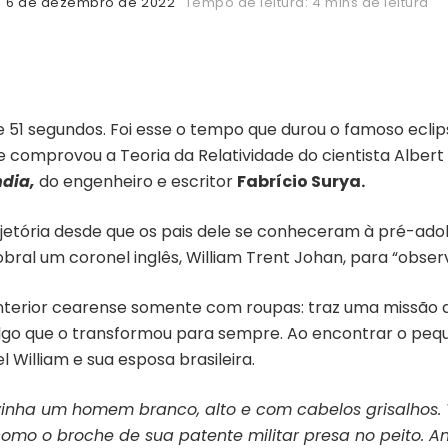
6 de dezembro de 2022
Tempo de leitura: 4 mins de leitura
e 51 segundos. Foi esse o tempo que durou o famoso eclips
e comprovou a Teoria da Relatividade do cientista Albert 
ndia,
do engenheiro e escritor
Fabrício Surya.
ajetória desde que os pais dele se conheceram à pré-adol
al um coronel inglês, William Trent Johan, para “observa
erior cearense somente com roupas: traz uma missão disc
 algo que o transformou para sempre. Ao encontrar o peq
l William e sua esposa brasileira.
vinha um homem branco, alto e com cabelos grisalhos. 
o o broche de sua patente militar presa no peito. Ant