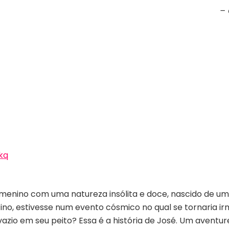
– 
kq
 menino com uma natureza insólita e doce, nascido de u
o, estivesse num evento cósmico no qual se tornaria i
zio em seu peito? Essa é a história de José. Um aventur