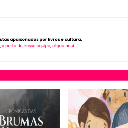
tas apaixonados por livros e cultura.
ça parte da nossa equipe, clique aqui.