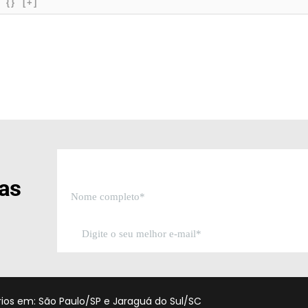
{}
[+]
sas
órios em: São Paulo/SP e Jaraguá do Sul/SC