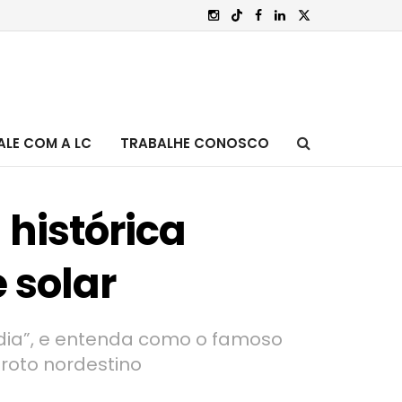
ALE COM A LC
TRABALHE CONOSCO
 histórica
 solar
ndia”, e entenda como o famoso
roto nordestino