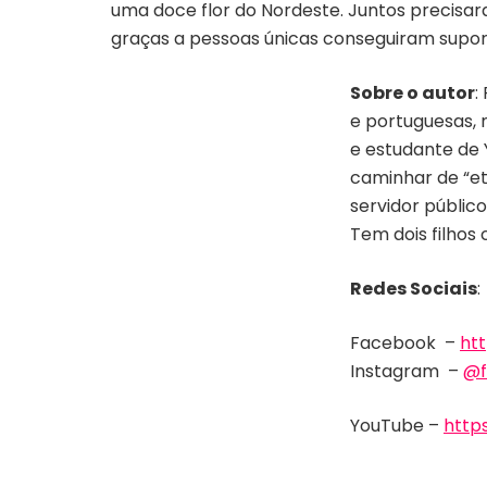
uma doce flor do Nordeste. Juntos precisar
graças a pessoas únicas conseguiram supor
Sobre o autor
:
e portuguesas, 
e estudante de
caminhar de “e
servidor públic
Tem dois filhos
Redes Sociais
:
Facebook –
ht
Instagram –
@f
YouTube –
http