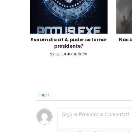
E se um dia a I.A. puder se tornar
Nas 
presidente?
22 DE JULHO DE 2026
Login