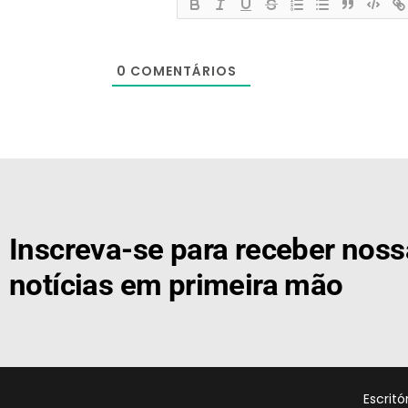
0
COMENTÁRIOS
[the_ad id="21159"]
Inscreva-se para receber nos
notícias em primeira mão
Escrit