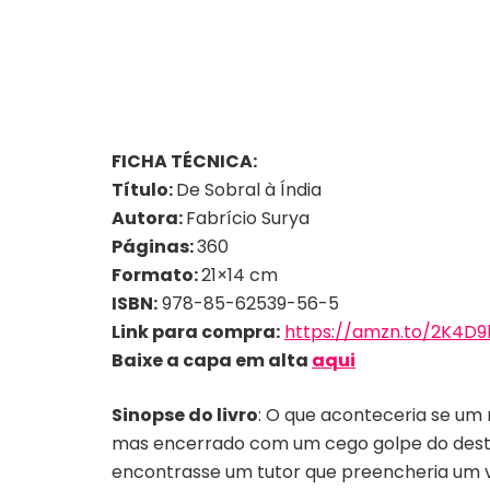
FICHA TÉCNICA:
Título:
De Sobral à Índia
Autora:
Fabrício Surya
Páginas:
360
Formato:
21×14 cm
ISBN:
978-85-62539-56-5
Link para compra:
https://amzn.to/2K4D9
Baixe a capa em alta
aqui
Sinopse do livro
: O que aconteceria se um
mas encerrado com um cego golpe do destin
encontrasse um tutor que preencheria um va