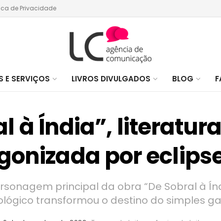
tica de Privacidade
 E SERVIÇOS
LIVROS DIVULGADOS
BLOG
F
l à Índia”, literatura
gonizada por eclipse
ersonagem principal da obra “De Sobral à Í
lógico transformou o destino do simples ga