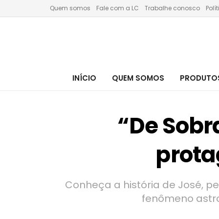
Quem somos
Fale com a LC
Trabalhe conosco
Polí
INÍCIO
QUEM SOMOS
PRODUTOS
“De Sobra
prota
Conheça a história de José, p
fenômeno astro