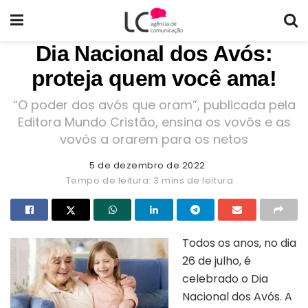
Dia Nacional dos Avós:
proteja quem você ama!
“O poder dos avós que oram”, publicada pela
Editora Mundo Cristão, ensina os vovôs e as
vovós a orarem para os netos
5 de dezembro de 2022
Tempo de leitura: 3 mins de leitura
Todos os anos, no dia
26 de julho, é
celebrado o Dia
Nacional dos Avós. A