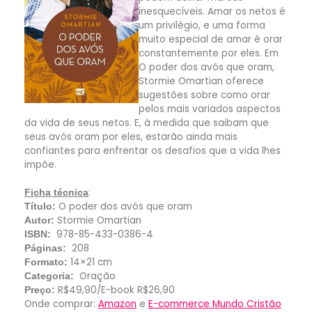
inesquecíveis. Amar os netos é
um privilégio, e uma forma
muito especial de amar é orar
constantemente por eles. Em
O poder dos avós que oram,
Stormie Omartian oferece
sugestões sobre como orar
pelos mais variados aspectos
da vida de seus netos. E, à medida que saibam que
seus avós oram por eles, estarão ainda mais
confiantes para enfrentar os desafios que a vida lhes
impõe.
:
Ficha técnica
O poder dos avós que oram
Título:
Stormie Omartian
Autor:
978-85-433-0386-4
ISBN:
208
Páginas:
14×21 cm
Formato:
Oração
Categoria:
R$49,90/E-book R$26,90
Preço:
Onde comprar:
Amazon
e
E-commerce Mundo Cristão