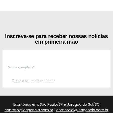
[the_ad id="21159"]
Inscreva-se para receber nossas notícias
em primeira mão
Escritórios em: São Paulo/SP e Jaraguá do Sul/SC
contato@lcagencia.com.br
|
comercial@lcagencia.com.br