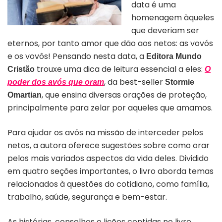
data é uma
homenagem àqueles
que deveriam ser
eternos, por tanto amor que dão aos netos: as vovós
e os vovôs! Pensando nesta data, a
Editora Mundo
trouxe uma dica de leitura essencial a eles:
Cristão
O
, da best-seller
poder dos avós que oram
Stormie
, que ensina diversas orações de proteção,
Omartian
principalmente para zelar por aqueles que amamos.
Para ajudar os avós na missão de interceder pelos
netos, a autora oferece sugestões sobre como orar
pelos mais variados aspectos da vida deles. Dividido
em quatro seções importantes, o livro aborda temas
relacionados à questões do cotidiano, como família,
trabalho, saúde, segurança e bem-estar.
As histórias, conselhos e lições contidas no livro