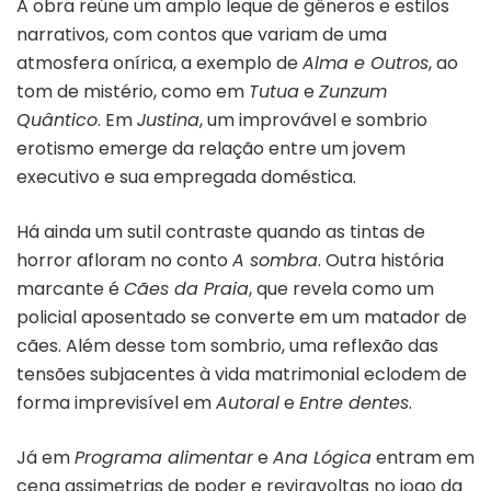
A obra reúne um amplo leque de gêneros e estilos
narrativos, com contos que variam de uma
atmosfera onírica, a exemplo de
Alma e Outros
, ao
tom de mistério, como em
Tutua
e
Zunzum
Quântico
. Em
Justina
, um improvável e sombrio
erotismo emerge da relação entre um jovem
executivo e sua empregada doméstica.
Há ainda um sutil contraste quando as tintas de
horror afloram no conto
A sombra
. Outra história
marcante é
Cães da Praia
, que revela como um
policial aposentado se converte em um matador de
cães. Além desse tom sombrio, uma reflexão das
tensões subjacentes à vida matrimonial eclodem de
forma imprevisível em
Autoral
e
Entre dentes
.
Já em
Programa alimentar
e
Ana Lógica
entram em
cena assimetrias de poder e reviravoltas no jogo da