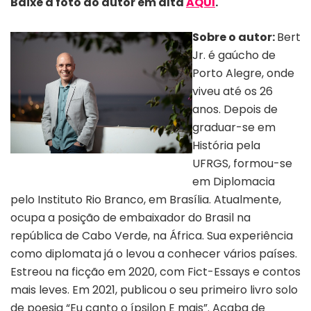
Baixe a foto do autor em alta
AQUI
.
Sobre o autor:
Bert
Jr. é gaúcho de
Porto Alegre, onde
viveu até os 26
anos. Depois de
graduar-se em
História pela
Autor Bert Jr. | Crédito: Pedro Moita
UFRGS, formou-se
em Diplomacia
pelo Instituto Rio Branco, em Brasília. Atualmente,
ocupa a posição de embaixador do Brasil na
república de Cabo Verde, na África. Sua experiência
como diplomata já o levou a conhecer vários países.
Estreou na ficção em 2020, com Fict-Essays e contos
mais leves. Em 2021, publicou o seu primeiro livro solo
de poesia “Eu canto o ípsilon E mais”. Acaba de