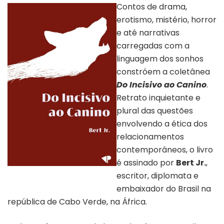
Contos de drama,
erotismo, mistério, horror
e até narrativas
carregadas com a
linguagem dos sonhos
constróem a coletânea
Do Incisivo ao Canino
.
Retrato inquietante e
plural das questões
envolvendo a ética dos
relacionamentos
contemporâneos, o livro
é assinado por
Bert Jr.
,
Capa “Do Incisivo ao Canino” |
escritor, diplomata e
Divulgação
embaixador do Brasil na
república de Cabo Verde, na África.