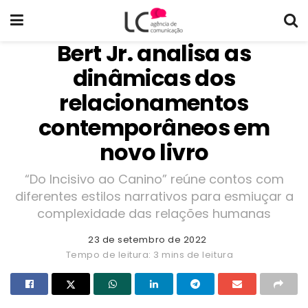
Bert Jr. analisa as
dinâmicas dos
relacionamentos
contemporâneos em
novo livro
“Do Incisivo ao Canino” reúne contos com
diferentes estilos narrativos para esmiuçar a
complexidade das relações humanas
23 de setembro de 2022
Tempo de leitura: 3 mins de leitura