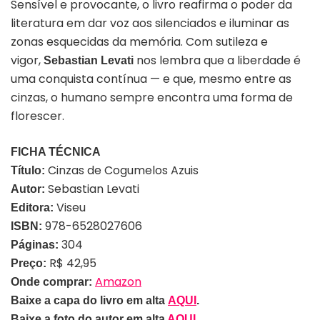
Sensível e provocante, o livro reafirma o poder da
literatura em dar voz aos silenciados e iluminar as
zonas esquecidas da memória. Com sutileza e
vigor,
nos lembra que a liberdade é
Sebastian Levati
uma conquista contínua — e que, mesmo entre as
cinzas, o humano sempre encontra uma forma de
florescer.
FICHA TÉCNICA
Cinzas de Cogumelos Azuis
Título:
Sebastian Levati
Autor:
Viseu
Editora:
978-6528027606
ISBN:
304
Páginas:
R$
42,95
Preço:
Amazon
Onde comprar:
Baixe a capa do livro em alta
AQUI
.
Baixe a foto do autor em alta
AQUI
.