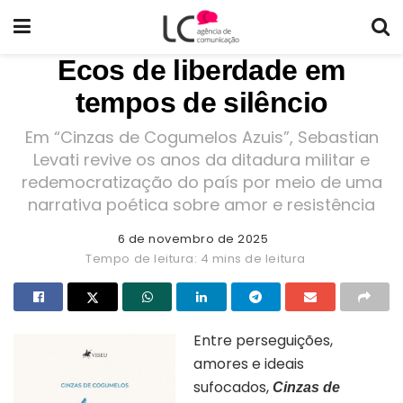
Ecos de liberdade em
tempos de silêncio
Em “Cinzas de Cogumelos Azuis”, Sebastian
Levati revive os anos da ditadura militar e
redemocratização do país por meio de uma
narrativa poética sobre amor e resistência
6 de novembro de 2025
Tempo de leitura: 4 mins de leitura
Entre perseguições,
amores e ideais
sufocados,
Cinzas de