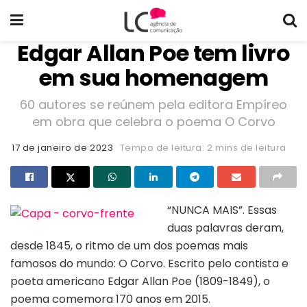
Edgar Allan Poe tem livro
em sua homenagem
60 autores se reúnem pela editora Empíreo
em obra que celebra o poema O Corvo
17 de janeiro de 2023
Tempo de leitura: 2 mins de leitura
“NUNCA MAIS”. Essas
duas palavras deram,
desde 1845, o ritmo de um dos poemas mais
famosos do mundo: O Corvo. Escrito pelo contista e
poeta americano Edgar Allan Poe (1809-1849), o
poema comemora 170 anos em 2015.