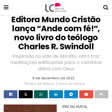
Editora Mundo Cristão
lança “Ande com fé!”,
novo livro do teólogo
Charles R. Swindoll
Inspirada na vida de Abraão, obra traz
meditações edificantes para o caminhar
diário com Deus
8 de dezembro de 2022
Tempo de leitura: 2 mins de leitura
Vez ou outra,