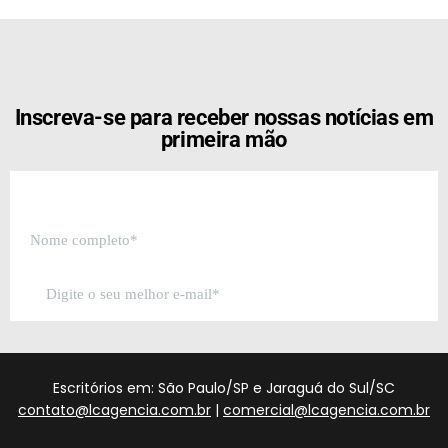
[the_ad id="21159"]
Inscreva-se para receber nossas notícias em
primeira mão
Escritórios em: São Paulo/SP e Jaraguá do Sul/SC
contato@lcagencia.com.br
|
comercial@lcagencia.com.br