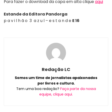
Para fazer o download da capa em alta clique
aqui
Estande da Editora Pandorga
p a v i l h ã o 3 a z u l – e s t a n d e
E 16
Redação LC
Somos um time de jornalistas apaixonados
por livros e cultura.
Tem uma boa redação?
Faça parte da nossa
equipe, clique aqui.