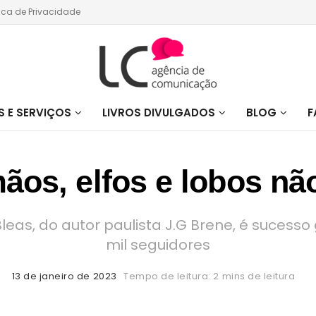
tica de Privacidade
 E SERVIÇOS
LIVROS DIVULGADOS
BLOG
F
mãos, elfos e lobos nã
Bleas, do autor paulista J.G Brene, é sucess
mil seguidores
13 de janeiro de 2023
Tempo de leitura: 2 mins de leitura