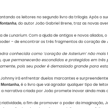
ntando os leitores no segundo livro da trilogia. Após o 
, do autor João Gabriel Brene, traz as novas av
Montanha
ha de
Lunarium
. Com a ajuda de antigos e novos aliados, 
poder – de encontrar os três fragmentos do coração de
edra conhecida como ‘coração de Asterium’ não mais 
s, que permanecerão escondidos e protegidos em três 
vamente, pois seu poder é demasiado grande para estar
Johnny irá enfrentar duelos marcantes e surpreendente
, é o livro que vai agradar qualquer tipo de leit
a Montanha
narrativa criada por João promete inovar ainda mais o g
riatividade, a fim de promover o poder da imaginação, J