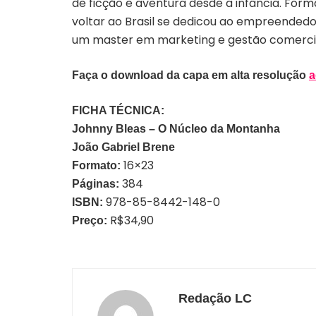
de ficção e aventura desde a infância. Form
voltar ao Brasil se dedicou ao empreended
um master em marketing e gestão comercial
Faça o download da capa em alta resolução
a
FICHA TÉCNICA:
Johnny Bleas – O Núcleo da Montanha
João Gabriel Brene
16×23
Formato:
384
Páginas:
978-85-8442-148-0
ISBN:
R$34,90
Preço:
Redação LC