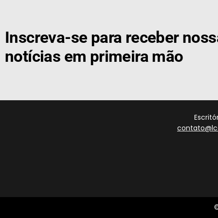
[the_ad id="21159"]
Inscreva-se para receber nos
notícias em primeira mão
Escrit
contato@lc
©