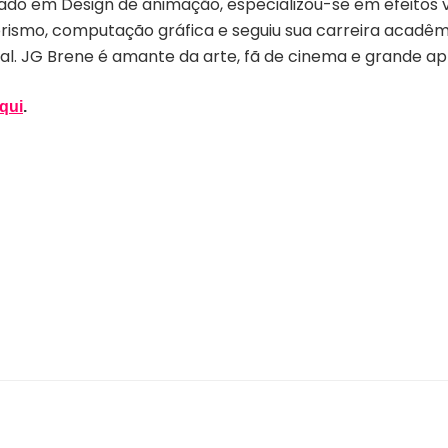
ado em Design de animação, especializou-se em efeitos vi
orismo, computação gráfica e seguiu sua carreira acadê
. JG Brene é amante da arte, fã de cinema e grande ap
qui
.