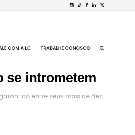
ALE COM A LC
TRABALHE CONOSCO
o se intrometem
o garantido entre seus mais de dez