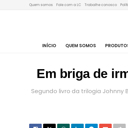
Quem somos
Fale com a LC
Trabalhe conosco
Polí
INÍCIO
QUEM SOMOS
PRODUTOS
Em briga de ir
Segundo livro da trilogia Johnny 