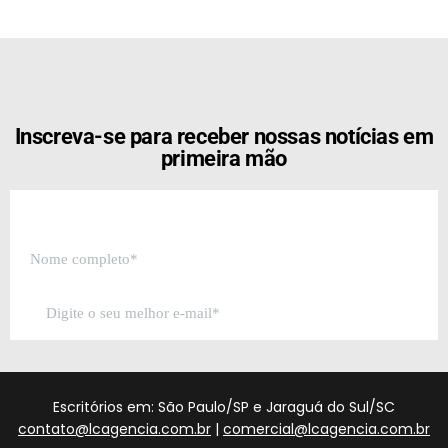
[the_ad id="21159"]
Inscreva-se para receber nossas notícias em
primeira mão
Escritórios em: São Paulo/SP e Jaraguá do Sul/SC
contato@lcagencia.com.br
|
comercial@lcagencia.com.br