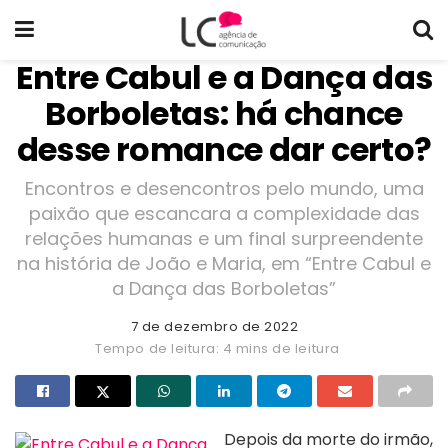
Entre Cabul e a Dança das
Borboletas: há chance
desse romance dar certo?
Encontros e desencontros pelo mundo, uma
paixão que escancara a complexidade das
relações humanas e um final surpreendente
na história de João e Maria, em “Entre Cabul e
a Dança das Borboletas”
7 de dezembro de 2022
Tempo de leitura: 4 mins de leitura
Depois da morte do irmão,