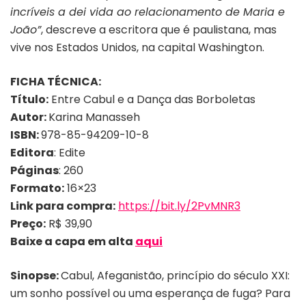
incríveis a dei vida ao relacionamento de Maria e
João”
, descreve a escritora que é paulistana, mas
vive nos Estados Unidos, na capital Washington.
FICHA TÉCNICA:
Título:
Entre Cabul e a Dança das Borboletas
Autor:
Karina Manasseh
ISBN:
978-85-94209-10-8
Editora
: Edite
Páginas
: 260
Formato:
16×23
Link para compra:
https://bit.ly/2PvMNR3
Preço:
R$ 39,90
Baixe a capa em alta
aqui
Sinopse:
Cabul, Afeganistão, princípio do século XXI:
um sonho possível ou uma esperança de fuga? Para