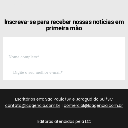
[the_ad id="21159"]
Inscreva-se para receber nossas notícias em
primeira mão
Escritórios em: São Paulo/SP e Jaraguá do Sul/SC
contato@lcagencia.com.br
|
comercial@lcagencia.com.br
Editoras atendidas pela LC: