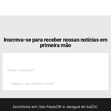
[the_ad id="21159"]
Inscreva-se para receber nossas notícias em
primeira mão
Escritórios em: São Paulo/SP e Jaraguá do Sul/SC