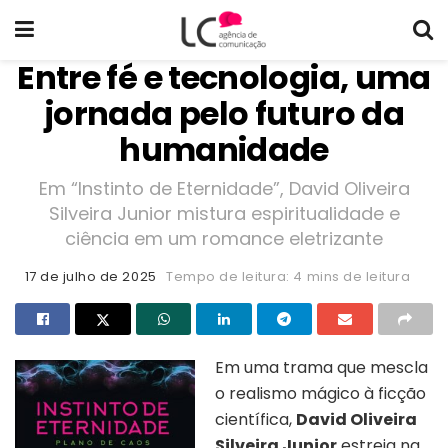
Entre fé e tecnologia, uma
jornada pelo futuro da
humanidade
Em “Instinto de Eternidade”, David Oliveira
Silveira Junior mistura espiritualidade e
ciência em um romance eletrizante
17 de julho de 2025
Tempo de leitura: 4 mins de leitura
Em uma trama que mescla
o realismo mágico à ficção
científica,
David Oliveira
Silveira Junior
estreia na