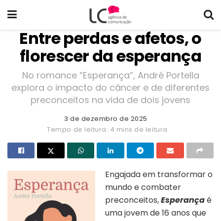
Entre perdas e afetos, o
florescer da esperança
No romance “Esperança”, André Portella
explora o impacto do câncer e de diferentes
preconceitos na vida de dois jovens
3 de dezembro de 2025
Tempo de leitura: 4 mins de leitura
Engajada em transformar o
mundo e combater
preconceitos,
Esperança
é
uma jovem de 16 anos que