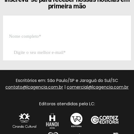
primeira mão
Escritórios em: São Paulo/SP e Jaraguá do Sul/SC
contato@lcagencia.com.br
|
comercial@lcagencia.com.br
Editoras atendidas pela LC: