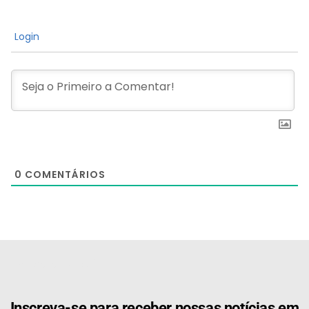
Login
0
COMENTÁRIOS
[the_ad id="21159"]
Inscreva-se para receber nossas notícias em