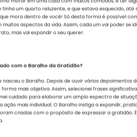
 como morar em uma casa com muitos cômodos, e ter alg
 tinha um quarto reluzente, e que estava esquecido, at
 que mora dentro de você! Só desta forma é possível co
 muitos aspectos da vida. Assim, cada um vai poder se id
ato, mas vai expandir o seu querer.
ctado com o Baralho da Gratidão?
e nasceu o Baralho. Depois de ouvir vários depoimentos do
orma mais objetiva. Assim, selecionei frases significativ
ei cuidado para elaborar um amplo espectro de situaçõe
ação mais individual. O Baralho instiga a expandir, prat
ram criadas com o propósito de expressar a gratidão. É 
a.