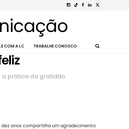
LE COM A LC
TRABALHE CONOSCO
eliz
r a prática da gratidão
 dez anos compartilha um agradecimento