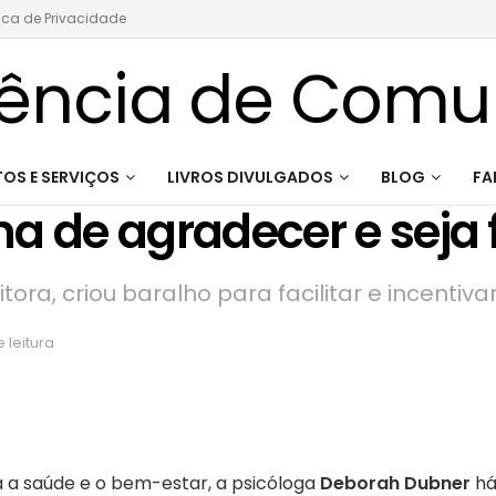
tica de Privacidade
OS E SERVIÇOS
LIVROS DIVULGADOS
BLOG
FA
a de agradecer e seja f
ora, criou baralho para facilitar e incentiva
 leitura
a a saúde e o bem-estar, a psicóloga
Deborah Dubner
há