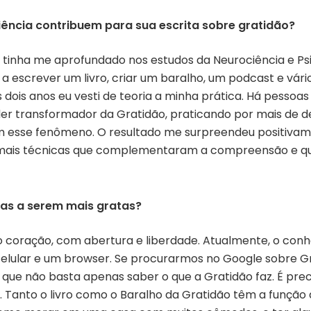
iência contribuem para sua escrita sobre gratidão?
o tinha me aprofundado nos estudos da Neurociência e Psi
a escrever um livro, criar um baralho, um podcast e vár
 dois anos eu vesti de teoria a minha prática. Há pessoa
 poder transformador da Gratidão, praticando por mais de 
cam esse fenômeno. O resultado me surpreendeu positivam
 mais técnicas que complementaram a compreensão e 
oas a serem mais gratas?
r do coração, com abertura e liberdade. Atualmente, o co
elular e um browser. Se procurarmos no Google sobre G
 é que não basta apenas saber o que a Gratidão faz. É pre
. Tanto o livro como o Baralho da Gratidão têm a função 