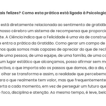
s felizes? Como esta prática está ligada à Psicologia
e está diretamente relacionada ao sentimento de gratid
 nosso cérebro um sistema de recompensa que proporc
nte. A Ciência indica que a Felicidade é uma via de constr
ue entra a prática da Gratidão. Como gerar um campo d
 nos quais somos mais capazes de apreciar do que de re
 de uma pessoa, de uma equipe, de uma família, de uma
um lugar estático que alcançamos, posso afirmar sem med
ectiva, o que importa são os passos que damos, dia a di
sso olhar se transforma e assim, a realidade que perceb
ara o que realmente tem valor, mas que frequentement
ferta a cada momento, em vez de perseguir um futuro qu
foco, disciplina e atenção. Ao mesmo tempo, é leve, belo