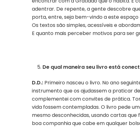
encontrar com a Gratidão que o habita. É
adentrar. De repente, a gente descobre que
porta, entre, seja bem-vindo a este espaço
Os textos são simples, acessíveis e abordam
E quanto mais perceber motivos para ser gr
De qual maneira seu livro está cone
D.D.:
Primeiro nasceu o livro. No ano seguint
instrumento que os ajudassem a praticar de f
complementei com convites de prática. Tom
vida fossem contempladas. O livro pede uma 
mesmo desconhecidas, usando cartas que fo
boa companhia que cabe em qualquer bols