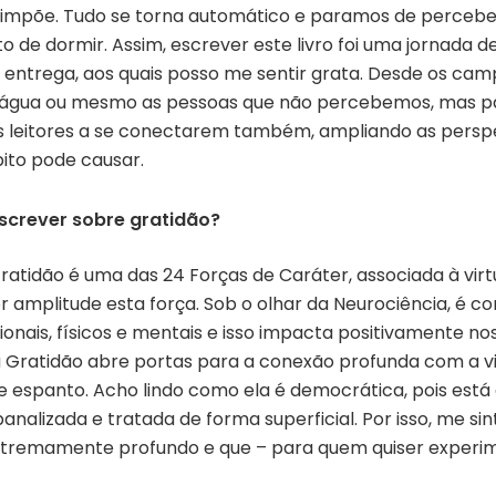
impõe. Tudo se torna automático e paramos de percebe
de dormir. Assim, escrever este livro foi uma jornada 
 entrega, aos quais posso me sentir grata. Desde os camp
a água ou mesmo as pessoas que não percebemos, mas pa
s leitores a se conectarem também, ampliando as perspe
bito pode causar.
screver sobre gratidão?
Gratidão é uma das 24 Forças de Caráter, associada à virt
amplitude esta força. Sob o olhar da Neurociência, é 
nais, físicos e mentais e isso impacta positivamente n
, a Gratidão abre portas para a conexão profunda com a vi
 e espanto. Acho lindo como ela é democrática, pois est
nalizada e tratada de forma superficial. Por isso, me 
r extremamente profundo e que – para quem quiser experi