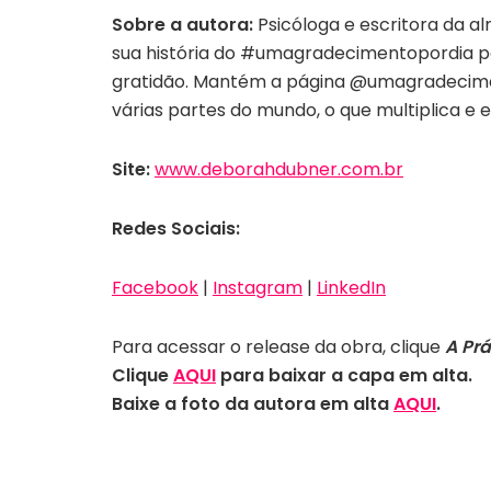
Sobre a autora:
Psicóloga e escritora da a
sua história do #umagradecimentopordia pa
gratidão. Mantém a página @umagradecim
várias partes do mundo, o que multiplica e 
Site:
www.deborahdubner.com.br
Redes Sociais:
Facebook
|
Instagram
|
LinkedIn
Para acessar o release da obra, clique
A Prá
Clique
AQUI
para baixar a capa em alta.
Baixe a foto da autora em alta
AQU
I
.