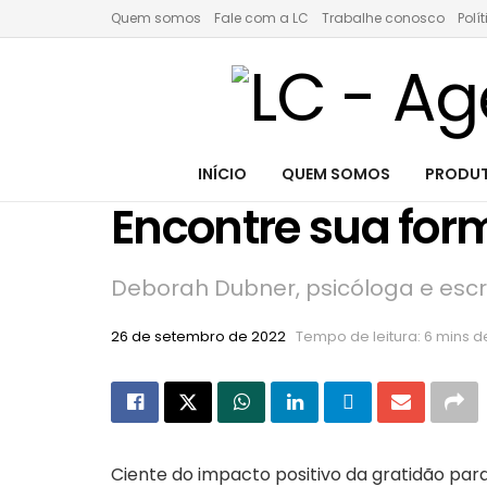
Quem somos
Fale com a LC
Trabalhe conosco
Polí
INÍCIO
QUEM SOMOS
PRODUT
Encontre sua form
Deborah Dubner, psicóloga e escrit
26 de setembro de 2022
Tempo de leitura: 6 mins de
Ciente do impacto positivo da gratidão par