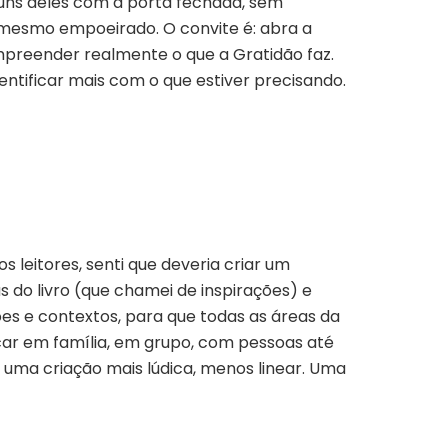
uns deles com a porta fechada, sem
é mesmo empoeirado. O convite é: abra a
mpreender realmente o que a Gratidão faz.
entificar mais com o que estiver precisando.
s leitores, senti que deveria criar um
as do livro (que chamei de inspirações) e
s e contextos, para que todas as áreas da
icar em família, em grupo, com pessoas até
uma criação mais lúdica, menos linear. Uma