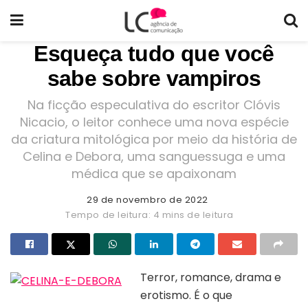
Esqueça tudo que você
sabe sobre vampiros
Na ficção especulativa do escritor Clóvis
Nicacio, o leitor conhece uma nova espécie
da criatura mitológica por meio da história de
Celina e Debora, uma sanguessuga e uma
médica que se apaixonam
29 de novembro de 2022
Tempo de leitura: 4 mins de leitura
Terror, romance, drama e
erotismo. É o que
Capa do livro “Celina & Debora”