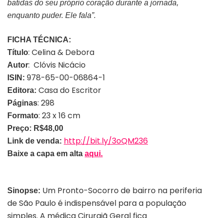
batidas do seu próprio coração durante a jornada,
enquanto puder. Ele fala”.
FICHA TÉCNICA:
: Celina & Debora
Título
: Clóvis Nicácio
Autor
978-65-00-06864-1
ISIN:
Casa do Escritor
Editora:
: 298
Páginas
: 23 x 16 cm
Formato
Preço: R$48,00
http://bit.ly/3oQM236
Link de venda:
Baixe a capa em alta
aqui.
Um Pronto-Socorro de bairro na periferia
Sinopse:
de São Paulo é indispensável para a população
simples. A médica Cirurgiã Geral fica