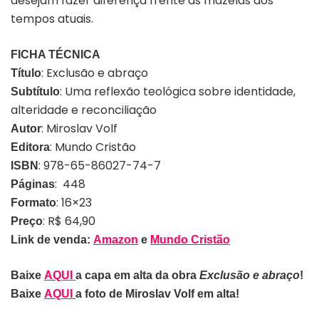
desejam fazer diferença frente as mazelas dos
tempos atuais.
FICHA TÉCNICA
: Exclusão e abraço
Título
: Uma reflexão teológica sobre identidade,
Subtítulo
alteridade e reconciliação
: Miroslav Volf
Autor
: Mundo Cristão
Editora
: 978-65-86027-74-7
ISBN
: 448
Páginas
: 16×23
Formato
: R$ 64,90
Preço
Link de venda:
Amazon
e
Mundo Cristão
Baixe
AQUI
a capa em alta da obra
Exclusão e abraço
!
Baixe
AQUI
a foto de Miroslav Volf em alta!