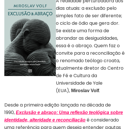
A realidade perturbadora dos
dias atuais: a exclusão pelo
simples fato de ser diferente;
o ciclo de ódio que gera dor.
Se existe uma forma de
abrandar as desigualdades,
essa é o abraço. Quem faz o
convite para a reconciliação é
o renomado teólogo croata,
atualmente diretor do Centro
de Fé e Cultura da
Capa do livro “Exclusão &
Universidade de Yale
Abraço”
(EUA),
.
Miroslav Volf
Desde a primeira edição lançada na década de
1990,
Exclusão e abraço:
Uma reflexão teológica sobre
é considerado
identidade, alteridade e reconciliação
uma referência para quem deseja entender pautas