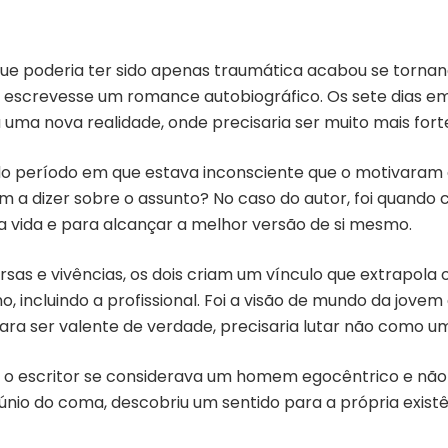
ue poderia ter sido apenas traumática acabou se torna
escrevesse um romance autobiográfico. Os sete dias em 
ma nova realidade, onde precisaria ser muito mais forte
o período em que estava inconsciente que o motivaram
a dizer sobre o assunto? No caso do autor, foi quando 
a vida e para alcançar a melhor versão de si mesmo.
sas e vivências, os dois criam um vínculo que extrapola
no, incluindo a profissional. Foi a visão de mundo da jov
ara ser valente de verdade, precisaria lutar não como
, o escritor se considerava um homem egocêntrico e não
rtúnio do coma, descobriu um sentido para a própria exis