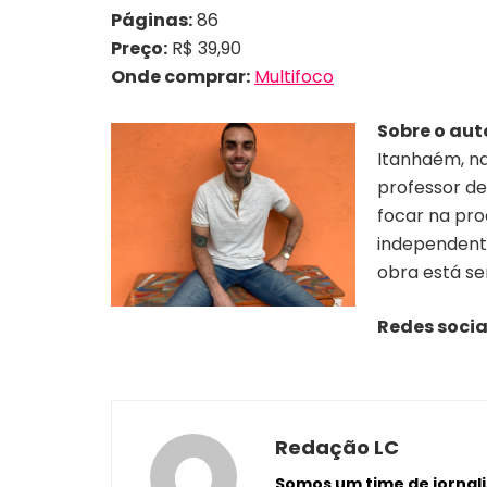
Páginas:
86
Preço:
R$ 39,90
Onde comprar:
Multifoco
Sobre o aut
Itanhaém, na
professor de
focar na pro
independente
obra está se
Redes socia
Redação LC
Somos um time de jornalis