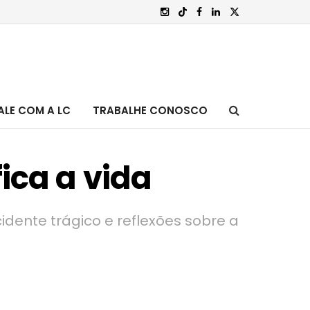
ALE COM A LC
TRABALHE CONOSCO
ica a vida
dente trágico e reflexões sobre a