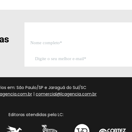
sas
órios em: São Paulo/SP e Jaraguá do Sul/SC
agencia.com.br
|
comercial@lcagencia.com.br
Editoras atendidas pela LC: