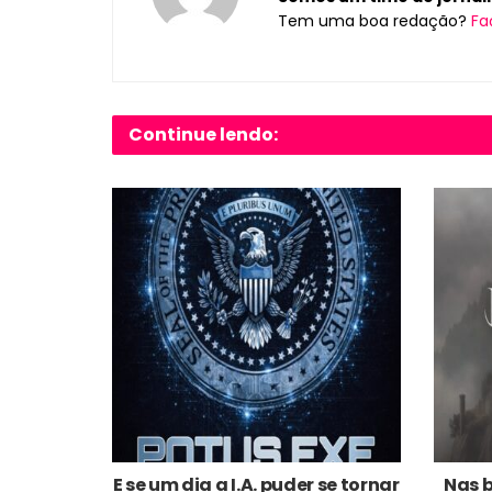
Tem uma boa redação?
Fa
Continue lendo:
E se um dia a I.A. puder se tornar
Nas 