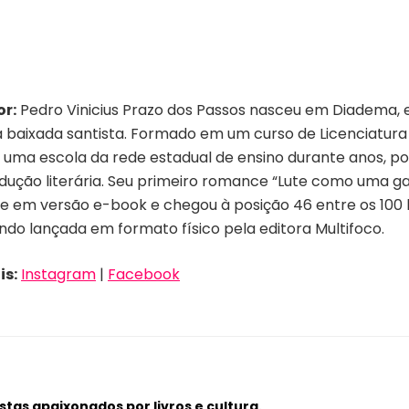
or:
Pedro Vinicius Prazo dos Passos nasceu em Diadema,
 baixada santista. Formado em um curso de Licenciatur
 uma escola da rede estadual de ensino durante anos, por
dução literária. Seu primeiro romance “Lute como uma ga
 em versão e-book e chegou à posição 46 entre os 100 liv
ndo lançada em formato físico pela editora Multifoco.
is:
Instagram
|
Facebook
tas apaixonados por livros e cultura.