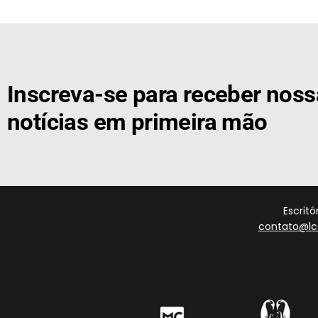
[the_ad id="21159"]
Inscreva-se para receber nos
notícias em primeira mão
Escrit
contato@lc