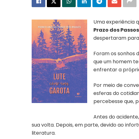
Uma experiência q
Prazo dos Passos
despertaram para u
Foram os sonhos d
que um homem tem 
enfrentar a própri
Por meio de conver
esferas do cotidia
percebesse que, p
Capa do livro “Lute como uma
garota”
Antes do acidente
sua volta. Depois, em parte, devido ao info
literatura.