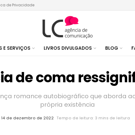
tica de Privacidade
 E SERVIÇOS
LIVROS DIVULGADOS
BLOG
F
ia de coma ressignif
lança romance autobiográfico que aborda aci
própria existência
14 de dezembro de 2022
Tempo de leitura: 3 mins de leitura