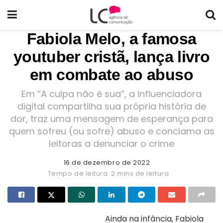
Fabiola Melo, a famosa
youtuber cristã, lança livro
em combate ao abuso
Em “A culpa não é sua”, a influenciadora
digital compartilha sua própria história de
dor, traz uma mensagem de esperança para
quem sofreu (ou sofre) abuso e conclama as
leitoras a denunciar o crime
16 de dezembro de 2022
Tempo de leitura: 2 mins de leitura
Ainda na infância, Fabiola