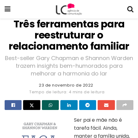
Três ferramentas para
reestruturar o
relacionamento familiar
Best-seller Gary Chapman e Shannon Warden
trazem insights bem-humorados para
melhorar a harmonia do lar
23 de novembro de 2022
Tempo de leitura: 4 mins de leitura
Ser pai e mãe não é
tarefa fácil. Ainda,
manter a família unida,