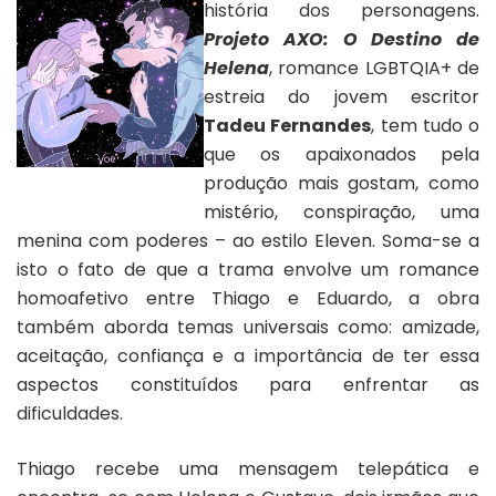
história dos personagens.
Projeto AXO: O Destino de
Helena
, romance LGBTQIA+ de
estreia do jovem escritor
Tadeu Fernandes
, tem tudo o
que os apaixonados pela
Capa “Projeto AXO: O Destino
produção mais gostam, como
de Helena”
mistério, conspiração, uma
menina com poderes – ao estilo Eleven. Soma-se a
isto o fato de que a trama envolve um romance
homoafetivo entre Thiago e Eduardo, a obra
também aborda temas universais como: amizade,
aceitação, confiança e a importância de ter essa
aspectos constituídos para enfrentar as
dificuldades.
Thiago recebe uma mensagem telepática e