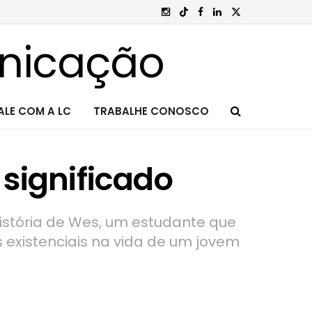
ALE COM A LC
TRABALHE CONOSCO
 significado
história de Wes, um estudante que
s existenciais na vida de um jovem