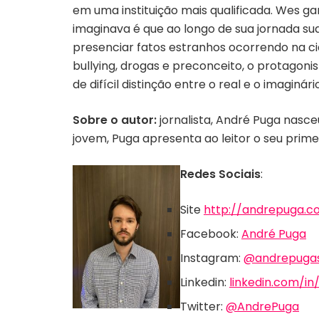
em uma instituição mais qualificada. Wes g
imaginava é que ao longo de sua jornada sua
presenciar fatos estranhos ocorrendo na ci
bullying, drogas e preconceito, o protagoni
de difícil distinção entre o real e o imaginário
Sobre o autor:
jornalista, André Puga nasc
jovem, Puga apresenta ao leitor o seu primei
Redes Sociais
:
Site
http://andrepuga.c
Facebook:
André Puga
Instagram:
@andrepugas
Linkedin:
linkedin.com/i
Twitter:
@AndrePuga