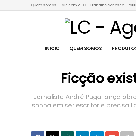
Quem somos
Fale com a LC
Trabalhe conosco
Polí
INÍCIO
QUEM SOMOS
PRODUTOS
Ficção exis
Jornalista André Puga lança obra
sonha em ser escritor e precisa l