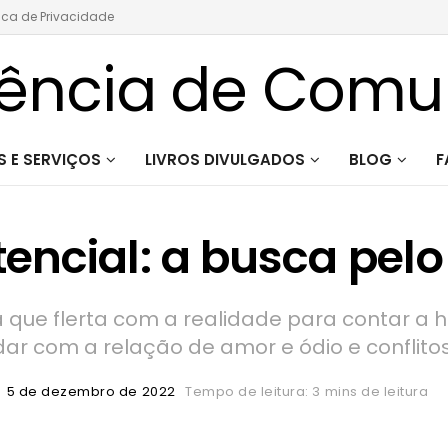
tica de Privacidade
 E SERVIÇOS
LIVROS DIVULGADOS
BLOG
F
tencial: a busca pelo
 que flerta com a realidade para contar a 
idar com a relação de amor e ódio e conflito
5 de dezembro de 2022
Tempo de leitura: 3 mins de leitura