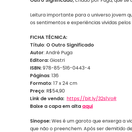
Outro Significado,
criado por Puga, que se 
Leitura importante para o universo jovem que
os sentimentos e experiências vividas pelos 
FICHA TÉCNICA:
Título
:
O Outro Significado
Autor
: André Puga
Editora:
Giostri
ISBN:
978-85-516-0443-4
Páginas
: 136
Formato
: 17 x 24 cm
Preço
: R$54,90
Link de venda:
https://bit.ly/32s1VoR
Baixe a capa em alta
aqui
Sinopse:
Wes é um garoto que enxerga a vida 
que não o preenchem. Após ser demitido de 