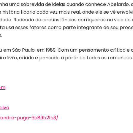
anha uma sobrevida de ideias quando conhece Abelardo, o 
 história ficaria cada vez mais real, onde ele se vê envo
dade. Rodeado de circunstâncias corriqueiras na vida de
sta usa esses fatores como parte integrante de seu proce
.
eu em São Paulo, em 1989. Com um pensamento crítico e
ro livro, criado e pensado a partir de todos os romances po
om
ilva
n/andré-puga-6a89b21a3/