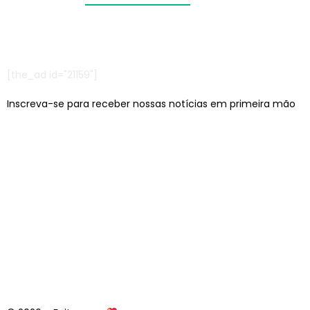
[the_ad id="21159"]
Inscreva-se para receber nossas notícias em primeira mão
Escritórios em: São Paulo/SP e Jaraguá do Sul/SC
contato@lcagencia.com.br
|
comercial@lcagencia.com.br
Editoras atendidas pela LC: