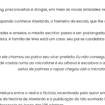
ying, preconceitos e drogas, em meio as novas amizades 
 quando conhece Abelardo, o faxineiro da escola, que lhe
ades e anseios, a missão escritor passa a ser postergad
. A família de Wes está um caos: seu pai se candidata 
 ele chamou ao palco seu vice-prefeito. Eu não consegu
 de costas rumo ao microfone e eu olhava e escalava 
salva de palmas o rapaz chegou até o microfon
tura entre o real e o fictício, incentivado pelo autor em
ai e da história de Abelardo e a publicação do tão sonha