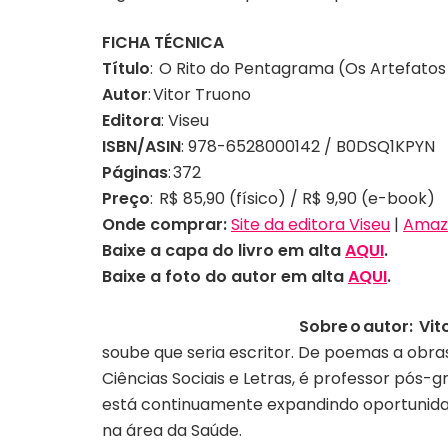
FICHA TÉCNICA
Título
: O Rito do Pentagrama (Os Artefatos 
Autor
: Vitor Truono
Editora
: Viseu
ISBN/ASIN
: 978-6528000142 / B0DSQ1KPYN
Páginas
: 372
Preço
: R$ 85,90 (físico) / R$ 9,90 (e-book)
Onde comprar:
Site da editora Viseu
|
Amaz
Baixe a capa do livro em alta
AQUI
.
Baixe a foto
do autor em alta
AQUI
.
Sobre o autor: Vit
soube que seria escritor. De poemas a obra
Ciências Sociais e Letras, é professor pós-
está continuamente expandindo oportunidad
na área da Saúde.