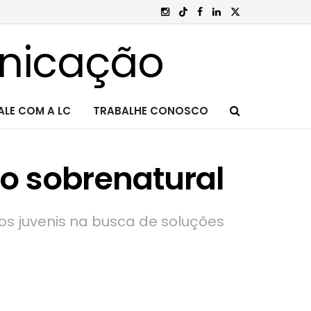
ALE COM A LC
TRABALHE CONOSCO
io sobrenatural
tos juvenis na busca de soluções