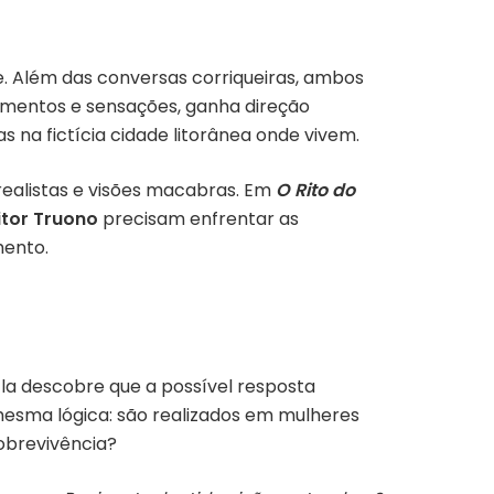
e. Além das conversas corriqueiras, ambos
imentos e sensações, ganha direção
 na fictícia cidade litorânea onde vivem.
ealistas e visões macabras. Em
O Rito do
itor Truono
precisam enfrentar as
mento.
 Ela descobre que a possível resposta
mesma lógica: são realizados em mulheres
sobrevivência?