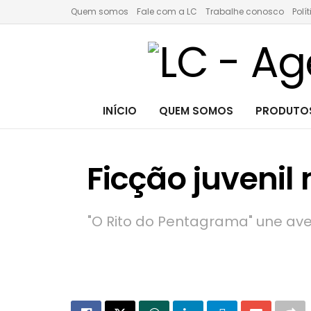
Quem somos
Fale com a LC
Trabalhe conosco
Polí
INÍCIO
QUEM SOMOS
PRODUTOS
Ficção juvenil
"O Rito do Pentagrama" une aven