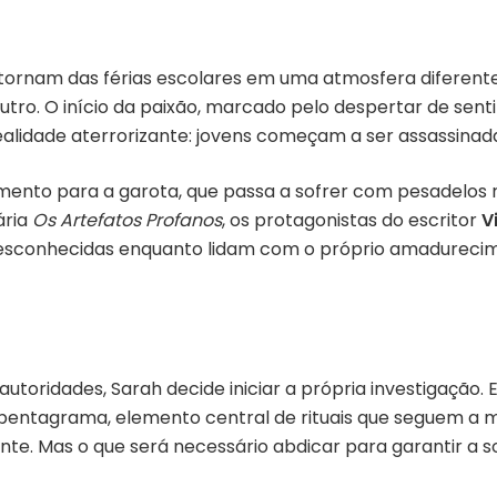
etornam das férias escolares em uma atmosfera diferent
ro. O início da paixão, marcado pelo despertar de sent
idade aterrorizante: jovens começam a ser assassinadas
ento para a garota, que passa a sofrer com pesadelos r
ária
Os Artefatos Profanos
, os protagonistas do escritor
V
desconhecidas enquanto lidam com o próprio amadureci
autoridades, Sarah decide iniciar a própria investigação.
m pentagrama, elemento central de rituais que seguem a 
nte. Mas o que será necessário abdicar para garantir a 