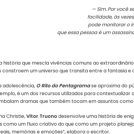
— Sim. Por você s
facilidade, às vez
pode monitorar o i
que essa pessoa é um assassino?
ma história que mescla vivências comuns ao extraordinár
s constroem um universo que transita entre a fantasia e 
a adolescência,
O Rito do Pentagrama
se aproxima do pú
mplo, é um dos recursos utilizados para contextualizar o 
, embalam dramas que também tocam em assuntos como 
ha Christie,
Vitor Truono
desenvolve uma história de en
is como um fluxo criativo do que como um projeto planeja
reais, memórias e emoções”, elabora o escritor.