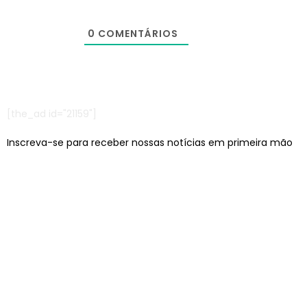
0
COMENTÁRIOS
[the_ad id="21159"]
Inscreva-se para receber nossas notícias em primeira mão
Escritórios em: São Paulo/SP e Jaraguá do Sul/SC
contato@lcagencia.com.br
|
comercial@lcagencia.com.br
Editoras atendidas pela LC: