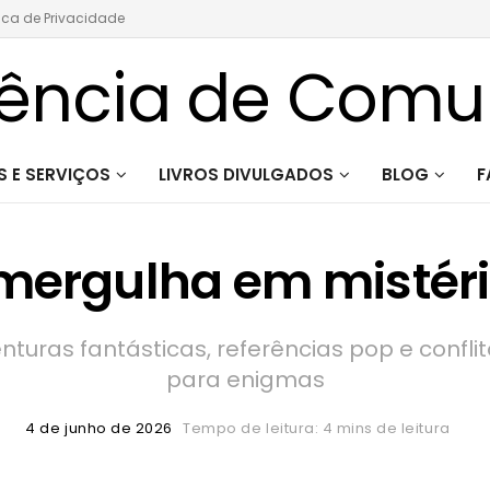
tica de Privacidade
 E SERVIÇOS
LIVROS DIVULGADOS
BLOG
F
 mergulha em mistér
turas fantásticas, referências pop e confli
para enigmas
4 de junho de 2026
Tempo de leitura: 4 mins de leitura