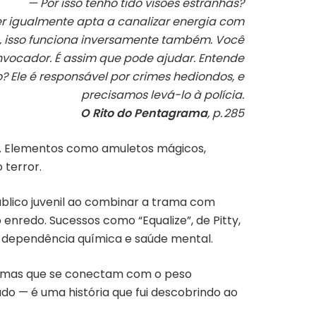
— Por isso tenho tido visões estranhas?
er igualmente apta a canalizar energia com
es, isso funciona inversamente também. Você
nvocador. É assim que pode ajudar. Entende
 Ele é responsável por crimes hediondos, e
precisamos levá-lo à polícia.
O Rito do Pentagrama
, p. 285
io. Elementos como amuletos mágicos,
o terror.
blico juvenil ao combinar a trama com
enredo. Sucessos como “Equalize”, de Pitty,
dependência química e saúde mental.
igmas que se conectam com o peso
do — é uma história que fui descobrindo ao