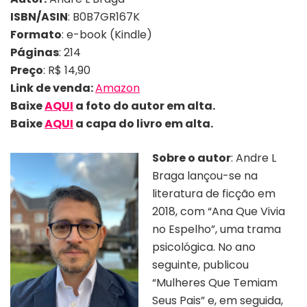
ISBN/ASIN
: B0B7GR167K
Formato
: e-book (Kindle)
Páginas
: 214
Preço
: R$ 14,90
Link de venda:
Amazon
Baixe
AQUI
a foto do autor em alta.
Baixe
AQUI
a capa do livro em alta.
Sobre o autor
: Andre L
Braga lançou-se na
literatura de ficção em
2018, com “Ana Que Vivia
no Espelho”, uma trama
psicológica. No ano
seguinte, publicou
“Mulheres Que Temiam
Seus Pais” e, em seguida,