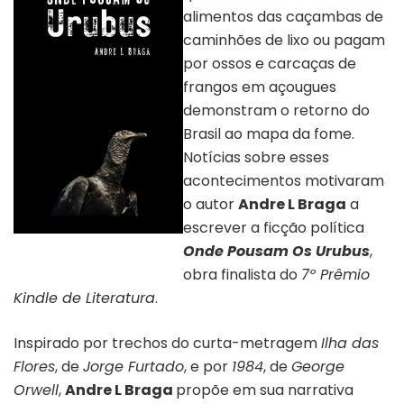
alimentos das caçambas de
caminhões de lixo ou pagam
por ossos e carcaças de
frangos em açougues
demonstram o retorno do
Brasil ao mapa da fome.
Notícias sobre esses
acontecimentos motivaram
o autor
Andre L Braga
a
escrever a ficção política
Capa do livro “Onde pousam os
Onde Pousam Os Urubus
,
urubus”
obra finalista do
7º Prêmio
Kindle de Literatura
.
Inspirado por trechos do curta-metragem
Ilha das
Flores
, de
Jorge Furtado
, e por
1984
, de
George
Orwell
,
Andre L Braga
propõe em sua narrativa