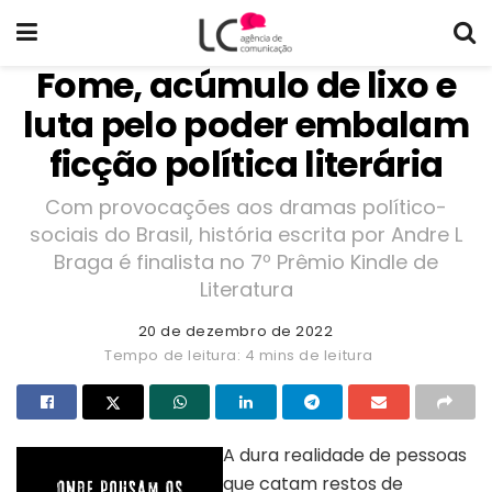
Fome, acúmulo de lixo e
luta pelo poder embalam
ficção política literária
Com provocações aos dramas político-
sociais do Brasil, história escrita por Andre L
Braga é finalista no 7º Prêmio Kindle de
Literatura
20 de dezembro de 2022
Tempo de leitura: 4 mins de leitura
A dura realidade de pessoas
que catam restos de