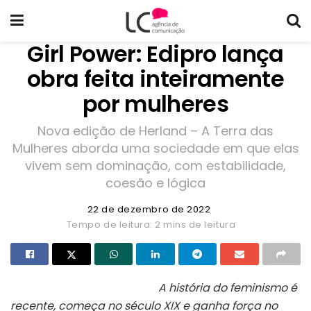
Girl Power: Edipro lança
obra feita inteiramente
por mulheres
Nova edição de Herland – A Terra das
Mulheres aborda uma sociedade em que elas
vivem sem dominação, com estabilidade,
coesão e lógica
22 de dezembro de 2022
Tempo de leitura: 2 mins de leitura
A história do feminismo é
recente, começa no século XIX e ganha força no