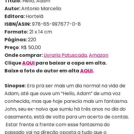
Título:
Hello, Adam
Autor:
Antonio Marcello
Editora:
Hortelã
ISBN/ASIN:
978-65-997677-0-8
Formato:
21 x 14 cm
Páginas:
220
Preço
: R$ 50,00
Onde comprar:
Livraria Patuscada
,
Amazon
Clique
AQUI
para baixar a capa em alta.
Baixe a foto do autor em alta
AQUI
.
Sinopse:
Era pra ser mais um dia normal na vida de
Adam, até que ouve um “Hello, Adam” de uma voz
conhecida, mas que hoje parecia mais um fantasma.
John, seu ex-noivo que sumiu há três anos no dia do
casamento, está de volta para um acerto de contas.
Estar frente a frente com esse fantasma do
passado vai na direção oposta a tudo que o