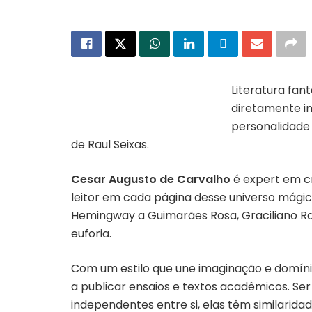
Literatura fan
diretamente in
Capa do livro “Histórias de Quem”
personalidade 
de Raul Seixas.
Cesar Augusto de Carvalho
é expert em cr
leitor em cada página desse universo mágico
Hemingway a Guimarães Rosa, Graciliano Ra
euforia.
Com um estilo que une imaginação e domínio
a publicar ensaios e textos acadêmicos. Ser 
independentes entre si, elas têm similarida