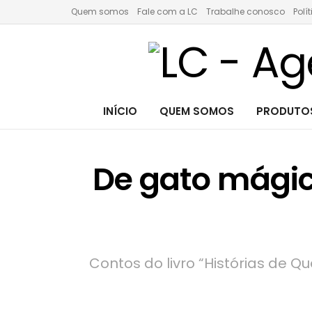
Quem somos
Fale com a LC
Trabalhe conosco
Polí
INÍCIO
QUEM SOMOS
PRODUTOS
De gato mágic
Contos do livro “Histórias de 