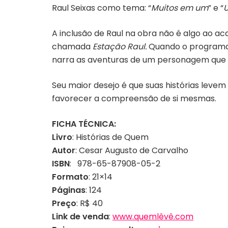
Raul Seixas como tema: “
Muitos em um
” e “
U
A inclusão de Raul na obra não é algo ao ac
chamada
Estação Raul.
Quando o programa 
narra as aventuras de um personagem que s
Seu maior desejo é que suas histórias leve
favorecer a compreensão de si mesmas.
FICHA TÉCNICA:
Livro
: Histórias de Quem
Autor
: Cesar Augusto de Carvalho
ISBN
: 978-65-87908-05-2
Formato
: 21×14
Páginas
: 124
Preço
: R$ 40
Link de venda
:
www.quemlêvê.com