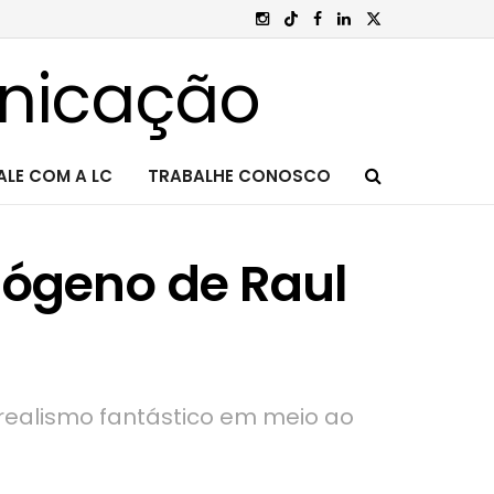
ALE COM A LC
TRABALHE CONOSCO
nógeno de Raul
 realismo fantástico em meio ao