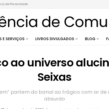
tica de Privacidade
 E SERVIÇOS
LIVROS DIVULGADOS
BLOG
F
o ao universo aluci
Seixas
Quem” partem do banal ao trágico com ar de
absurdo