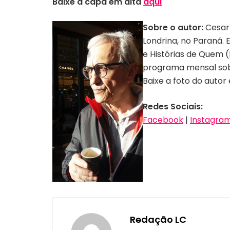
Baixe a capa em alta
aqui
Sobre o autor:
Cesar 
Londrina, no Paraná. E
e Histórias de Quem (
programa mensal sobr
Baixe a foto do autor
Redes Sociais:
Facebook
|
Instagr
Redação LC