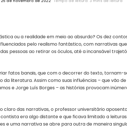
25 de novembro de 2022
Tempo de leitura: 3 mins de leitura
tástica ou a realidade em meio ao absurdo? Os dez conto
fluenciados pelo realismo fantástico, com narrativas q
das pessoas ao retirar os óculos, até a incansável trajetó
iar fatos banais, que com o decorrer do texto, tornam-
 da literatura. Assim como suas influências – que vão de 
mos e Jorge Luís Borges – as histórias provocam inúmer
 claro das narrativas, o professor universitário aposen
contista era algo distante e que ficava limitado a leitura
des e uma narrativa se abre para outra de maneira singul