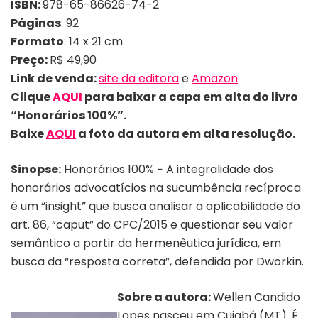
ISBN:
978-65-86626-74-2
Páginas
: 92
Formato
: 14 x 21 cm
Preço:
R$ 49,90
Link de venda:
site da editora
e
Amazon
Clique
AQUI
para baixar a capa em alta do livro
“Honorários 100%”.
Baixe
AQUI
a foto da autora em alta resolução.
Sinopse:
Honorários 100% − A integralidade dos
honorários advocatícios na sucumbência recíproca
é um “insight” que busca analisar a aplicabilidade do
art. 86, “caput” do CPC/2015 e questionar seu valor
semântico a partir da hermenêutica jurídica, em
busca da “resposta correta”, defendida por Dworkin.
Sobre a autora:
Wellen Candido
Lopes nasceu em Cuiabá (MT). É