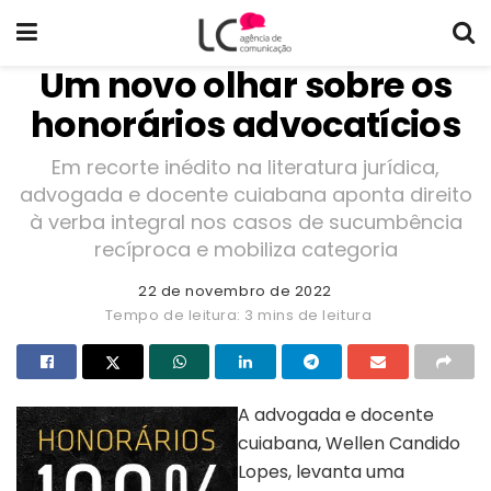
Um novo olhar sobre os
honorários advocatícios
Em recorte inédito na literatura jurídica,
advogada e docente cuiabana aponta direito
à verba integral nos casos de sucumbência
recíproca e mobiliza categoria
22 de novembro de 2022
Tempo de leitura: 3 mins de leitura
A advogada e docente
cuiabana, Wellen Candido
Lopes, levanta uma