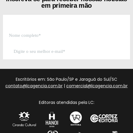
em primeira mão
Escritórios em: São Paulo/SP e Jaraguá do Sul/SC
contato@lcagencia.com.br
|
comercial@lcagencia.com.br
Editoras atendidas pela LC: