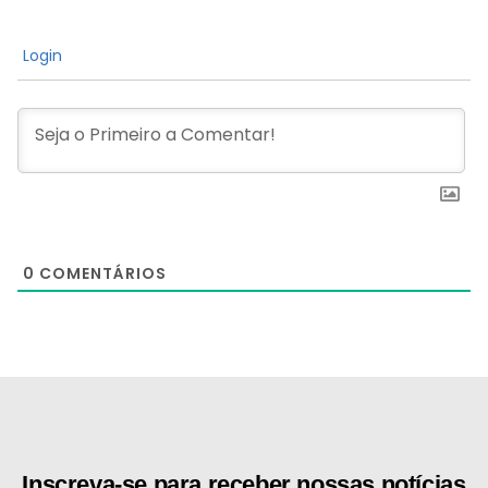
Login
0
COMENTÁRIOS
[the_ad id="21159"]
Inscreva-se para receber nossas notícias