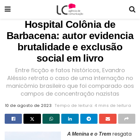
Hospital Colônia de
Barbacena: autor evidencia
brutalidade e exclusão
social em livro
Entre ficção e fatos históricos, Evandro
Aléssio retrata o caso de uma internação no
manicômio brasileiro que foi comparado aos
campos de concentração nazistas
10 de agosto de 2023
Tempo de leitura: 4 mins de leitura
resgata
A Menina e o Trem