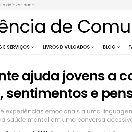
tica de Privacidade
 E SERVIÇOS
LIVROS DIVULGADOS
BLOG
F
nte ajuda jovens a
 sentimentos e pe
a e experiências emocionais a uma linguagem
ma saúde mental em uma conversa acessíve