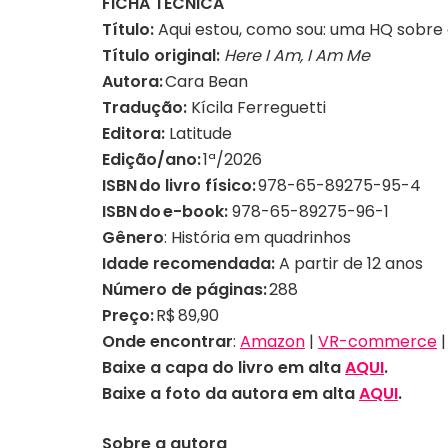
FICHA TÉCNICA
Título:
Aqui estou, como sou: uma HQ sobre
Título original:
Here I Am, I Am Me
Autora:
Cara Bean
Tradução:
Kícila Ferreguetti
Editora:
Latitude
Edição/ano:
1ª/2026
ISBN do livro físico:
978-65-89275-95-4
ISBN do e-book:
978-65-89275-96-1
Gênero
: História em quadrinhos
Idade recomendada:
A partir de 12 anos
Número de páginas:
288
Preço:
R$
89,90
Onde encontrar
:
Amazon
|
VR-commerce
Baixe a capa do livro em alta
AQUI
.
Baixe a foto
da autora em alta
AQUI
.
Sobre a autora