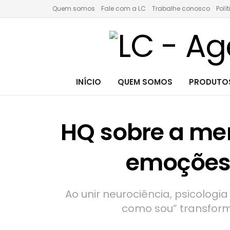
Quem somos
Fale com a LC
Trabalhe conosco
Polí
INÍCIO
QUEM SOMOS
PRODUTOS
HQ sobre a me
emoções,
Ao unir neurociência, psicologi
como sou” transfor