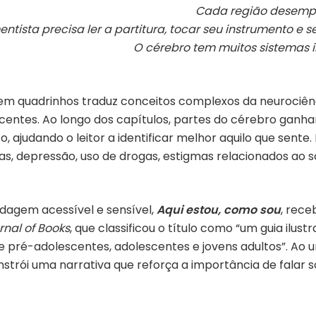
Cada região desempe
ista precisa ler a partitura, tocar seu instrumento e s
O cérebro tem muitos sistemas
a em quadrinhos traduz conceitos complexos da neurociênci
centes. Ao longo dos capítulos, partes do cérebro ganha
, ajudando o leitor a identificar melhor aquilo que sent
, depressão, uso de drogas, estigmas relacionados ao s
dagem acessível e sensível,
Aqui estou, como sou
, rece
rnal of Books
, que classificou o título como “um guia il
ré-adolescentes, adolescentes e jovens adultos”. Ao un
strói uma narrativa que reforça a importância de falar