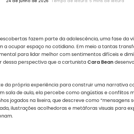
24 de junho de 2026
Tempo de leitura: 5 mins de leitura
escobertas fazem parte da adolescência, uma fase da v
 a ocupar espaço no cotidiano. Em meio a tantas trans
ental para lidar melhor com sentimentos difíceis e dimi
ir dessa perspectiva que a cartunista
Cara Bean
desenvo
e da própria experiência para construir uma narrativa 
m sala de aula, ela percebe como angústias e conflitos 
 jogados na lixeira, que descreve como “mensagens se
cada, ilustrações acolhedoras e metáforas visuais para 
onam.