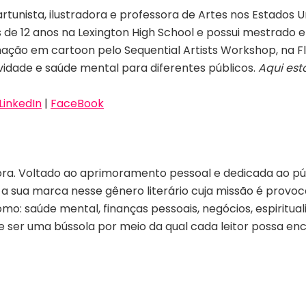
artunista, ilustradora e professora de Artes nos Estados
is de 12 anos na Lexington High School e possui mestrado
ação em cartoon pelo Sequential Artists Workshop, na Flór
ividade e saúde mental para diferentes públicos.
Aqui est
LinkedIn
|
FaceBook
ora. Voltado ao aprimoramento pessoal e dedicada ao públ
 a sua marca nesse gênero literário cuja missão é provo
omo: saúde mental, finanças pessoais, negócios, espirit
e ser uma bússola por meio da qual cada leitor possa en