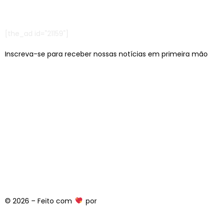
[the_ad id="21159"]
Inscreva-se para receber nossas notícias em primeira mão
Escritórios em: São Paulo/SP e Jaraguá do Sul/SC
contato@lcagencia.com.br
|
comercial@lcagencia.com.br
Editoras atendidas pela LC:
© 2026 – Feito com
por
Equipe LC