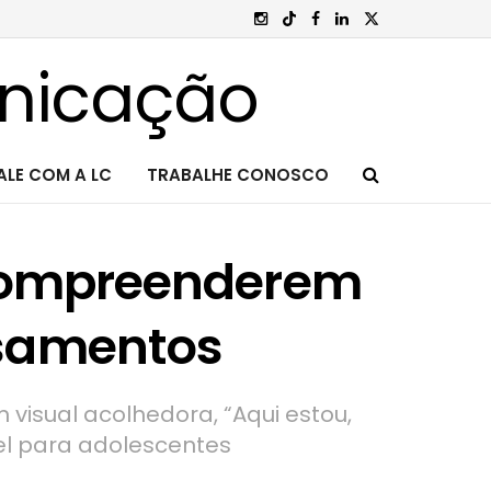
ALE COM A LC
TRABALHE CONOSCO
 compreenderem
nsamentos
 visual acolhedora, “Aqui estou,
l para adolescentes