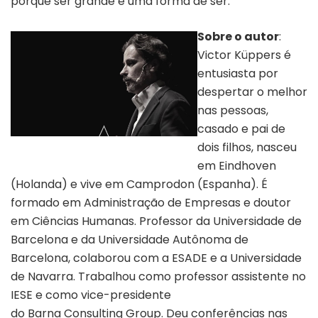
porque ser grande é uma forma de ser.
Sobre o autor
:
Victor Küppers é
entusiasta por
despertar o melhor
nas pessoas,
casado e pai de
Acervo pessoal do autor Victor Küppers
dois filhos, nasceu
em Eindhoven
(Holanda) e vive em Camprodon (Espanha). É
formado em Administração de Empresas e doutor
em Ciências Humanas. Professor da Universidade de
Barcelona e da Universidade Autônoma de
Barcelona, colaborou com a ESADE e a Universidade
de Navarra. Trabalhou como professor assistente no
IESE e como vice-presidente
do Barna Consulting Group. Deu conferências nas