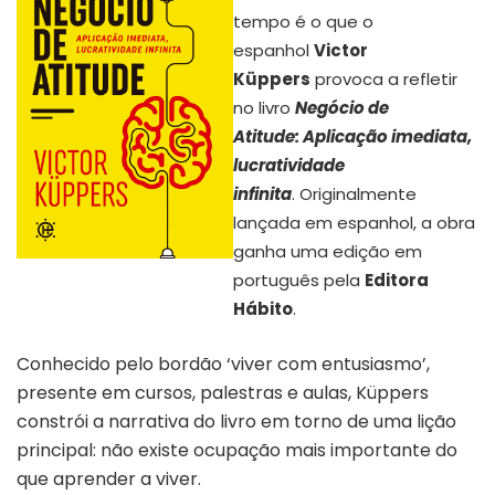
tempo é o que o
espanhol
Victor
Küppers
provoca a refletir
no livro
Negócio de
Atitude: Aplicação imediata,
lucratividade
infinita
. Originalmente
lançada em espanhol, a obra
ganha uma edição em
Capa do livro “Negócio de atitude”
português pela
Editora
| Editora Hábito
Hábito
.
Conhecido pelo bordão ‘viver com entusiasmo’,
presente em cursos, palestras e aulas, Küppers
constrói a narrativa do livro em torno de uma lição
principal: não existe ocupação mais importante do
que aprender a viver.