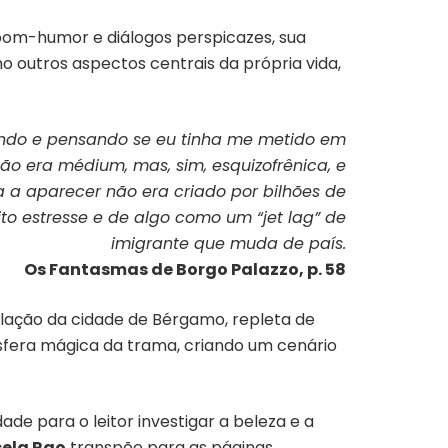
e bom-humor e diálogos perspicazes, sua
mo outros aspectos centrais da própria vida,
ndo e pensando se eu tinha me metido em
ão era médium, mas, sim, esquizofrênica, e
 a aparecer não era criado por bilhões de
ito estresse e de algo como um “jet lag” de
imigrante que muda de país.
Os Fantasmas de Borgo Palazzo, p. 58
ulação da cidade de Bérgamo, repleta de
sfera mágica da trama, criando um cenário
de para o leitor investigar a beleza e a
sela Rao
transpõe para as páginas