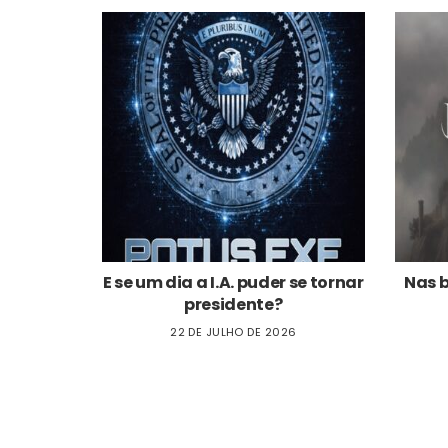
E se um dia a I.A. puder se tornar
Nas 
presidente?
22 DE JULHO DE 2026