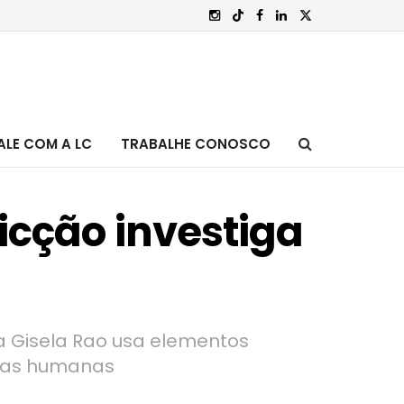
ALE COM A LC
TRABALHE CONOSCO
ficção investiga
ra Gisela Rao usa elementos
cias humanas