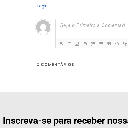
Login
0
COMENTÁRIOS
[the_ad id="21159"]
Inscreva-se para receber nos