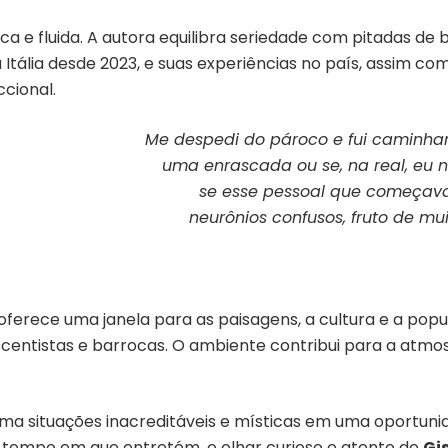
ca e fluida. A autora equilibra seriedade com pitadas d
 Itália desde 2023, e suas experiências no país, assim co
cional.
Me despedi do pároco e fui caminha
uma enrascada ou se, na real, eu n
se esse pessoal que começava
neurônios confusos, fruto de mu
oferece uma janela para as paisagens, a cultura e a pop
scentistas e barrocas. O ambiente contribui para a atmo
ma situações inacreditáveis e místicas em uma oportunida
 tempo em que entretém, o olhar curioso e atento de
Gi