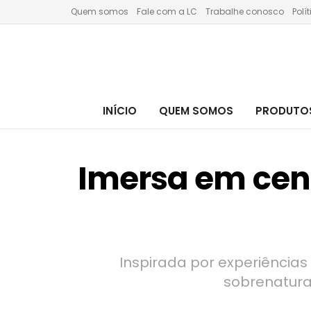
Quem somos
Fale com a LC
Trabalhe conosco
Polí
INÍCIO
QUEM SOMOS
PRODUTOS
Imersa em cenár
Inspirada por experiências
sobrenatura