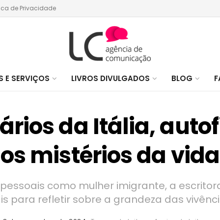
tica de Privacidade
 E SERVIÇOS
LIVROS DIVULGADOS
BLOG
F
ios da Itália, auto
os mistérios da vida
 pessoais como mulher imigrante, a escrito
is para refletir sobre a grandeza das vivên