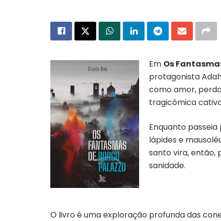
Em
Os Fantasmas
protagonista Adah
como amor, perda, 
tragicômica cativ
Enquanto passeia 
lápides e mausolé
santo vira, então,
sanidade.
O livro é uma exploração profunda das co