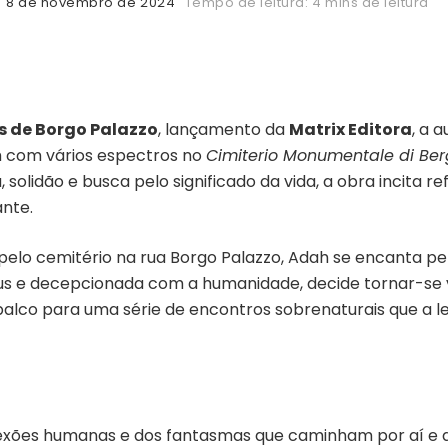
8 de novembro de 2024
Tempo de leitura: 4 mins de leitura
 de Borgo Palazzo
, lançamento da
Matrix Editora
, a 
 com vários espectros no
Cimiterio Monumentale di Be
solidão e busca pelo significado da vida, a obra incita r
ante.
pelo cemitério na rua Borgo Palazzo, Adah se encanta p
us e decepcionada com a humanidade, decide tornar-se v
 palco para uma série de encontros sobrenaturais que a le
nexões humanas e dos fantasmas que caminham por aí e 