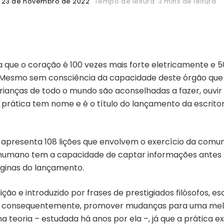
23 de novembro de 2022
Tempo de leitura: 3 mins de leitura
ma que o coração é 100 vezes mais forte eletricamente 
 Mesmo sem consciência da capacidade deste órgão que
rianças de todo o mundo são aconselhadas a fazer, ouvir 
l prática tem nome e é o título do lançamento da escrito
a apresenta 108 lições que envolvem o exercício da comu
o humano tem a capacidade de captar informações antes
áginas do lançamento.
ção e introduzido por frases de prestigiados filósofos, es
 e, consequentemente, promover mudanças para uma melho
a teoria – estudada há anos por ela –, já que a prática 