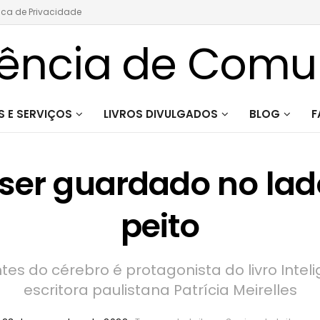
tica de Privacidade
 E SERVIÇOS
LIVROS DIVULGADOS
BLOG
F
 ser guardado no la
peito
es do cérebro é protagonista do livro Intel
escritora paulistana Patrícia Meirelles