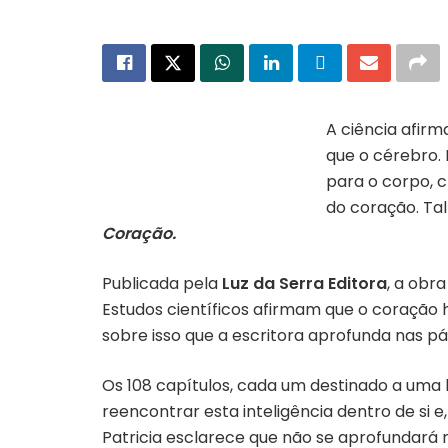
A ciência afir
que o cérebro.
Capa do livro “Inteligência do
Coração”
para o corpo, c
do coração. Ta
Coração.
Publicada pela
Luz da Serra Editora
, a obr
Estudos científicos afirmam que o coraçã
sobre isso que a escritora aprofunda nas p
Os 108 capítulos, cada um destinado a uma li
reencontrar esta inteligência dentro de si
Patricia esclarece que não se aprofundará n