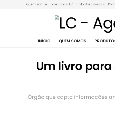
Quem somos
Fale com a LC
Trabalhe conosco
Polí
INÍCIO
QUEM SOMOS
PRODUTOS
Um livro para
Órgão que capta informações ant