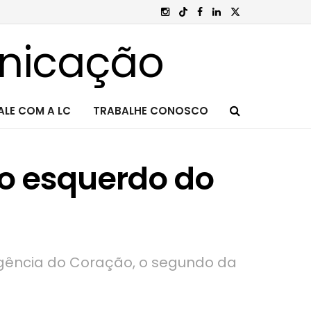
ALE COM A LC
TRABALHE CONOSCO
do esquerdo do
igência do Coração, o segundo da