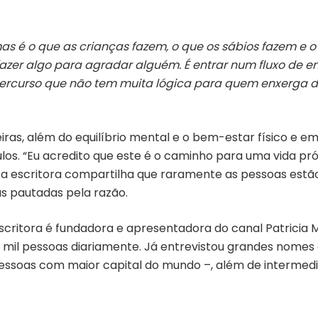
 é o que as crianças fazem, o que os sábios fazem e o 
fazer algo para agradar alguém. É entrar num fluxo de en
ercurso que não tem muita lógica para quem enxerga de 
as, além do equilíbrio mental e o bem-estar físico e emo
s. “Eu acredito que este é o caminho para uma vida próspe
, a escritora compartilha que raramente as pessoas estã
s pautadas pela razão.
critora é fundadora e apresentadora do canal Patricia M
 mil pessoas diariamente. Já entrevistou grandes nomes
pessoas com maior capital do mundo –, além de intermed