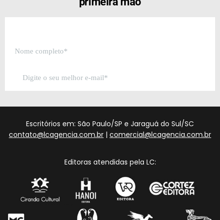
primeira mão
Escritórios em: São Paulo/SP e Jaraguá do Sul/SC
contato@lcagencia.com.br
|
comercial@lcagencia.com.br
Editoras atendidas pela LC: