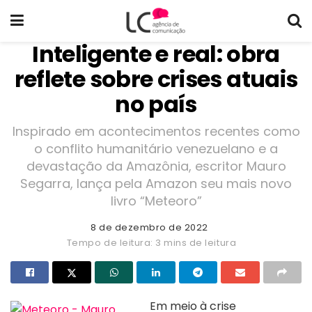
Inteligente e real: obra
reflete sobre crises atuais
no país
Inspirado em acontecimentos recentes como
o conflito humanitário venezuelano e a
devastação da Amazônia, escritor Mauro
Segarra, lança pela Amazon seu mais novo
livro “Meteoro”
8 de dezembro de 2022
Tempo de leitura: 3 mins de leitura
Em meio à crise