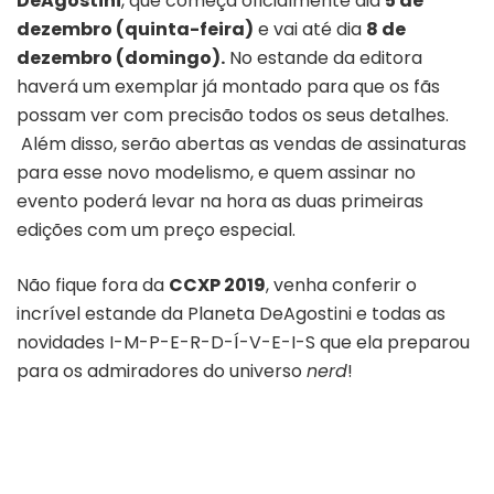
DeAgostini
, que começa oficialmente dia
5 de
dezembro (quinta-feira)
e vai até dia
8 de
dezembro (domingo).
No estande da editora
haverá um exemplar já montado para que os fãs
possam ver com precisão todos os seus detalhes.
Além disso, serão abertas as vendas de assinaturas
para esse novo modelismo, e quem assinar no
evento poderá levar na hora as duas primeiras
edições com um preço especial.
Não fique fora da
CCXP 2019
, venha conferir o
incrível estande da Planeta DeAgostini e todas as
novidades I-M-P-E-R-D-Í-V-E-I-S que ela preparou
para os admiradores do universo
nerd
!