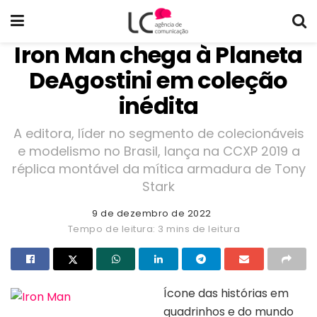
Iron Man chega à Planeta
DeAgostini em coleção
inédita
A editora, líder no segmento de colecionáveis
e modelismo no Brasil, lança na CCXP 2019 a
réplica montável da mítica armadura de Tony
Stark
9 de dezembro de 2022
Tempo de leitura: 3 mins de leitura
Ícone das histórias em
quadrinhos e do mundo