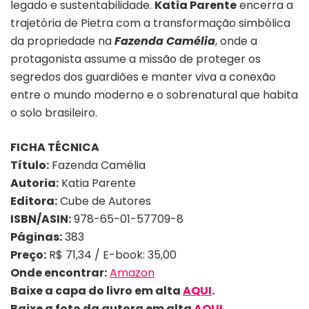
legado e sustentabilidade.
Katia Parente
encerra a
trajetória de Pietra com a transformação simbólica
da propriedade na
Fazenda Camélia
, onde a
protagonista assume a missão de proteger os
segredos dos guardiões e manter viva a conexão
entre o mundo moderno e o sobrenatural que habita
o solo brasileiro.
FICHA TÉCNICA
Título:
Fazenda Camélia
Autoria:
Katia Parente
Editora:
Cube de Autores
ISBN/ASIN:
978-65-01-57709-8
Páginas:
383
Preço:
R$
71,34 / E-book: 35,00
Onde encontrar:
Amazon
Baixe a capa do livro em alta
AQUI
.
Baixe a foto
da autora em alta
AQUI
.