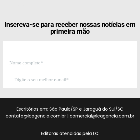
[the_ad id="21159"]
Inscreva-se para receber nossas notícias em
primeira mão
Escritórios em: São Paulo/SP e Jaraguá do Sul/SC
contato@lcagencia.com.br
|
comercial@lcagencia.com.br
Editoras atendidas pela LC: