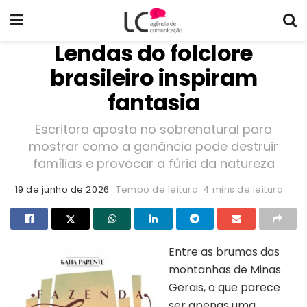
Lendas do folclore
brasileiro inspiram
fantasia
Escritora aposta no sobrenatural para
mostrar como a ganância pode destruir
famílias e provocar a fúria da natureza
19 de junho de 2026
Tempo de leitura: 4 mins de leitura
Entre as brumas das
montanhas de Minas
Gerais, o que parece
ser apenas uma