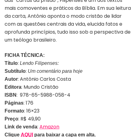
das “cartas da prisão”, Filipenses é um dos textos
mais comoventes e práticos da Bíblia. Em sua leitura
da carta, Antônio aponta o modo cristão de lidar
com as questões centrais da vida, elucida fatos e
aprofunda princípios, tudo isso sob a perspectiva de
um teólogo brasileiro.
FICHA TÉCNICA:
:
Título
Lendo Filipenses:
:
Subtítulo
Um comentário para hoje
: Antônio Carlos Costa
Autor
: Mundo Cristão
Editora
: 978-65-5988-058-4
ISBN
: 176
Páginas
: 16×23
Formato
: R$ 49,90
Preço
:
Amazon
Link de venda
Clique
AQUI
para baixar a capa em alta.