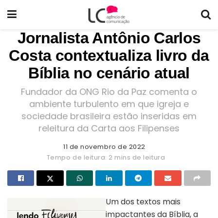
Jornalista Antônio Carlos
Costa contextualiza livro da
Bíblia no cenário atual
Fundador da ONG Rio da Paz comenta o
ambiente turbulento em que igreja e
sociedade brasileira estão inseridas em
releitura da Carta aos Filipenses
11 de novembro de 2022
Tempo de leitura: 2 mins de leitura
Um dos textos mais
impactantes da Bíblia, a