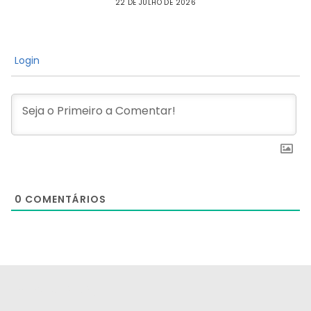
22 DE JULHO DE 2026
Login
0
COMENTÁRIOS
[the_ad id="21159"]