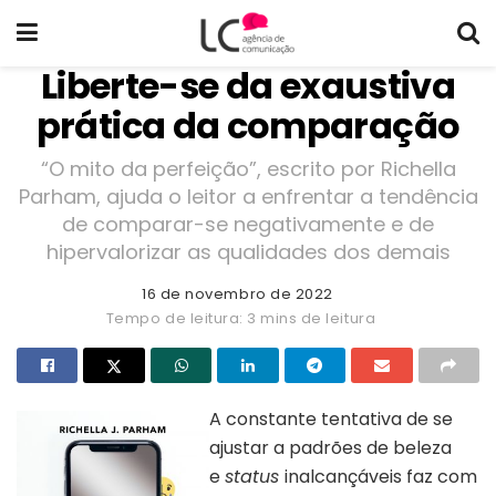
Liberte-se da exaustiva
prática da comparação
“O mito da perfeição”, escrito por Richella
Parham, ajuda o leitor a enfrentar a tendência
de comparar-se negativamente e de
hipervalorizar as qualidades dos demais
16 de novembro de 2022
Tempo de leitura: 3 mins de leitura
A constante tentativa de se
ajustar a padrões de beleza
e
status
inalcançáveis faz com