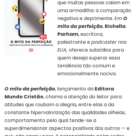
que muitas pessoas caiam em
uma armadilha: a comparação
negativa e deprimente. Em
O
mito da perfeição
,
Richella
Parham
, escritora,
palestrante e
podcaster nos
EUA,
oferece subsídios para
quem deseja superar essa
Capa do livro “O Mito da
Perfeição”
tendência tão comum e
emocionalmente nociva.
O mito da perfeição
, lançamento da
Editora
Mundo Cristão
, chama a atenção do leitor para
atitudes que roubam a alegria, entre elas a da
constante hipervalorização das qualidades alheias,
comportamento pelo qual tende-se a
superdimensionar aspectos positivos dos outros — e