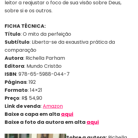
leitor a reajustar o foco de sua visão sobre Deus,
sobre si e os outros.
FICHA TÉCNICA:
Título
: O mito da perfeição
Subtítulo
: Liberta-se da exaustiva prática da
comparação
Autora
: Richella Parham
Editora
: Mundo Cristão
ISBN
: 978-65-5988-044-7
Páginas
: 192
Formato
: 14×21
Preço
: R$ 54,90
Link de venda
:
Amazon
Baixe a capa em alta
aqui
Baixe a foto da autora em alta
aqui
Sobre a autora:
Richella