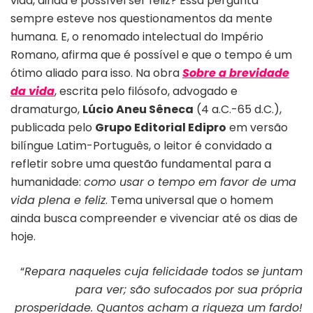
vida, ainda é possível ser feliz? Essa pergunta
sempre esteve nos questionamentos da mente
humana. E, o renomado intelectual do Império
Romano, afirma que é possível e que o tempo é um
ótimo aliado para isso. Na obra
Sobre a brevidade
da vida
, escrita pelo filósofo, advogado e
dramaturgo,
Lúcio Aneu Sêneca
(4 a.C.-65 d.C.),
publicada pelo
Grupo Editorial Edipro
em versão
bilíngue Latim-Português, o leitor é convidado a
refletir sobre uma questão fundamental para a
humanidade:
como usar o tempo em favor de uma
vida plena e feliz
. Tema universal que o homem
ainda busca compreender e vivenciar até os dias de
hoje.
“
Repara naqueles cuja felicidade todos se juntam
para ver; são sufocados por sua própria
prosperidade. Quantos acham a riqueza um fardo!