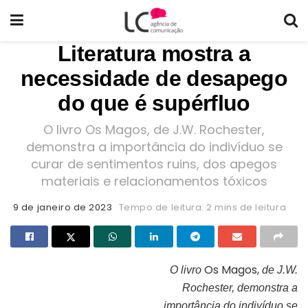
Literatura mostra a
necessidade de desapego
do que é supérfluo
O livro Os Magos, de J.W. Rochester,
demonstra a importância do indivíduo se
curar de sentimentos ruins, dos apegos
materiais e relacionamentos tóxicos
9 de janeiro de 2023
Tempo de leitura: 2 mins de leitura
Os Magos,
O livro
de J.W.
Rochester, demonstra a
Capa do livro “Os magos”
importância do indivíduo se